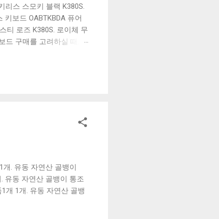
리스 스모키 블랙 K380S.
키보드 OABTKBDA 퓨어
티 로즈 K380S. 로이체 무
키보드 구매를 고려하실 때, 추
해보세요. 추가할인 확인하기
보드 같은 상품을 고를 때는
실 수 있도록 순위 추천 해
블루투스 키보드, BK-
 1개. 유동 자연산 골뱅이
1개. 유동 자연산 골뱅이 통조
품1개 1개. 유동 자연산 골뱅