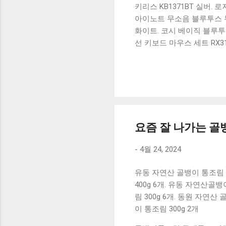
키리스 KB1371BT 실버.
아이노트 무소음 블루투스 무
화이트. 코시 베이직 블루투스
선 키보드 마우스 세트 RX3
가 할인 혜택을 놓치지 마
상품 하나를 사더라도 종류
더 고민이 많을 수 밖에 없
드릴게요. 특가상품 보러가기
500SB, 일반형, 블랙 유니
요즘 잘 나가는 골뱅
-
4월 24, 2024
유동 자연산 골뱅이 통조림 40
400g 6개. 유동 자연산골뱅
림 300g 6개. 동원 자연
이 통조림 300g 2개