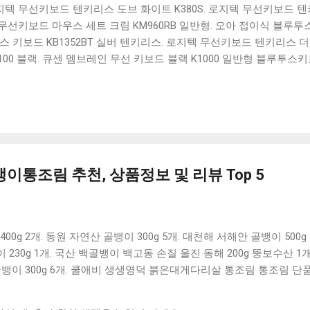
 로지텍 무선키보드 텐키리스 도브 화이트 K380S. 로지텍 무선키보드 텐키
선키보드 마우스 세트 크림 KM960RB 일반형. 오아 접이식 블루투스 
 키보드 KB1352BT 실버 텐키리스. 로지텍 무선키보드 텐키리스 더스
100 블랙. 큐센 멤브레인 무선 키보드 블랙 K1000 일반형 블루투스
세요. 다양한 할인 혜택과 빠른배송 혜택을 놓치지 않도록 먼저 확인
도 많고, 가격도 다양해서 결정이 많이 어려우시죠? 특히 블루투스키
습니다. 다양한 상품들을 상세스펙 과 가격 을 꼼꼼히 비교해서 구매하
 추천상품 Best 유니콘 멀티페어링 스마트폰 태블릿 거치형 저소음 
콘 멀티페어링 스마트폰 태...
이통조림 추천, 상품정보 및 리뷰 Top 5
0g 2개. 동원 자연산 골뱅이 300g 5개. 대천해 서해안 골뱅이 500g
이 230g 1개. 국산 백골뱅이 백고동 손질 울진 동해 200g 뚱보수산 
산 골뱅이 300g 6개. 쿨애비 생생영덕 붉은대게다리살 통조림 통조림 단