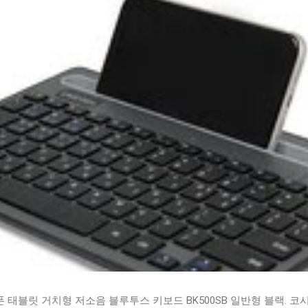
태블릿 거치형 저소음 블루투스 키보드 BK500SB 일반형 블랙. 코