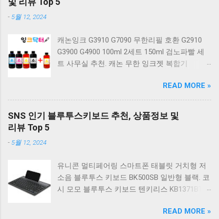
및 리뷰 Top 5
키보드 G803000S TKL 게이밍 텐키리스 기계식
-
5월 12, 2024
키보드 4종 축 선택 적축 화이트. 앱코 레트로 기
계식 게이밍 키보드 적축 K517 일반형 레트로
캐논잉크 G3910 G7090 무한리필 호환 G2910
베이지 K517 Retro. COX CK01 교체축 사이드
G3900 G4900 100ml 2세트 150ml 검노파빨 세
RGB 게이밍 기계식 키보드 네이비 CK01NV적축
트 사무실 추천. 캐논 무한 잉크젯 복합기
일반형. 체리키보드 XTRFY MX BOARD 3.1 RGB
G2910. 캐논 무한 무선 잉크젯 복합기 G3910. 캐
게이밍 기계식 키보드 24종 축 선택 적축 블랙.
READ MORE »
논 PIXMA G2910 잉크포함 정품 무한복합기 컬
COX 기계식 게이밍 키보드 갈축 그레이 화이트
러 잉크젯복합기 가정용프린터 상세정보참조.
CK01 TKL 텐키리스 기계식키보드 구매를 고려
캐논 G시리즈 프린터 정품 헤드 카트리지
하실 때, 추가 할인 혜택을 놓치지 마세요. 다양
SNS 인기 블루투스키보드 추천, 상품정보 및
G1900 G2900 G3900 G4900 G2910 G3910
한 할인 혜택과 빠른배송 혜택을 놓치지 않도록
리뷰 Top 5
G4910 무한리필잉크 칼라 1개. 잉크맨 GI990 호
먼저 확인해보세요. 추가할인 확인하기 상품 하
-
5월 12, 2024
환 무한잉크 캐논 프린터 G1900 G2900 G3900
나를 사더라도 종류도 많고, 가격도 다양해서 결
G4900 G1910 G2910 G2915 G3910 G3915
정이 많이 어려우시죠? 특히 기계식키보드 같은
유니콘 멀티페어링 스마트폰 태블릿 거치형 저
G4902 G4910 G4911 리필 잉크 1개 GI990
상품을 고를 때는 더 고민이 많을 수 밖에 없습
소음 블루투스 키보드 BK500SB 일반형 블랙. 코
500ml 4색세트. 캐논 빌트인 정품무한 복합기
니다. 다양한 상품들을 상세스펙 과 가격 을 꼼
시 모모 블루투스 키보드 텐키리스 KB1371BT
G2910 정품잉크 포함충전잉크4색 추가증정. 캐
꼼히 비교해서 구매하실 수 있도록 순위 추천 해
실버. 로지텍 무선키보드 텐키리스 도브 화이트
논 무한 잉크젯 복합기 G4910. 캐논 GI990 호환
드릴게요. 특가상품 보러가기 ...
READ MORE »
K380S. 로지텍 무선키보드 텐키리스 스모키 블
잉크 4색세트 G3910 G3900 G2900 G4900