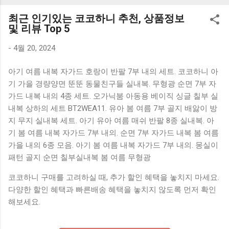
K1000 일반형 블루투스키보드 구매를 고려하실 때, 추가 할인
최근 인기있는 코코하니 추천, 상품정보
혜택을 놓치지 마세요. 다양한 할인 혜택과 빠른배송 혜택을 놓
및 리뷰 Top 5
치지 않도록 먼저 확인해보세요. 추가할인 확인하기 상품 하나
를 사더라도 종류도 많고, 가격도 다양해서 결정이 많이 어려우
-
4월 20, 2024
시죠? 특히 블루투스키보드 같은 상품을 고를 때는 더 고민이
아기 여름 내복 자가드 호랑이 반팔 7부 내의 세트. 코코하니 아
많을 수 밖에 없습니다. 다양한 상품들을 상세스펙 과 가격 을
기 가을 경량양면 뚠뚠 동물친구들 실내복. 무형광 순면 7부 자
꼼꼼히 비교해서 구매하실 수 있도록 순위 추천 해드릴게요. 특
가드 내복 내의 4종 세트. 오가닉붐 아동용 베이직 싱글 칠부 실
가상품 보러가기 추천상품 Best 유니콘 멀티페어링 스마트폰
내복 상하의 세트 BT2WEA11. 유아 봄 여름 7부 골지 배앓이 방
태블릿 거치형 저소음 블루투스 키보드, BK-500SB, 일반형, 블
지 무지 실내복 세트. 아기 유아 여름 매쉬 반팔 8종 실내복. 아
랙 유니콘 멀티페어링 스마트폰 태...
기 봄 여름 내복 자가드 7부 내의. 순면 7부 자가드 내복 봄 여름
가을 내의 6종 모음. 아기 봄 여름 내복 자가드 7부 내의. 몽실이
패턴 골지 순면 칠부실내복 봄 여름 무형광
코코하니 구매를 고려하실 때, 추가 할인 혜택을 놓치지 마세요.
다양한 할인 혜택과 빠른배송 혜택을 놓치지 않도록 먼저 확인
해보세요.