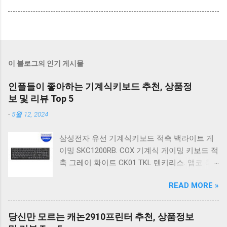
이 블로그의 인기 게시물
인플들이 좋아하는 기계식키보드 추천, 상품정
보 및 리뷰 Top 5
-
5월 12, 2024
삼성전자 유선 기계식키보드 적축 백라이트 게
이밍 SKC1200RB. COX 기계식 게이밍 키보드 적
축 그레이 화이트 CK01 TKL 텐키리스. 앱코 축
교환 레인보우 무빙 LED 기계식 키보드 청축 블
READ MORE »
랙 K560 일반형. 앱코 K517 레트로 기계식 게이
밍 유선키보드 갈축 일반형 레트로 베이지. 체리
키보드 G803000S TKL RGB 게이밍 텐키리스 기
당신만 모르는 캐논2910프린터 추천, 상품정보
계식 키보드 4종 축 선택 저소음적축 블랙. 체리