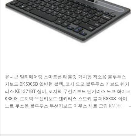
유니콘 멀티페어링 스마트폰 태블릿 거치형 저소음 블루투스
키보드 BK500SB 일반형 블랙. 코시 모모 블루투스 키보드 텐키
리스 KB1371BT 실버. 로지텍 무선키보드 텐키리스 도브 화이트
K380S. 로지텍 무선키보드 텐키리스 스모키 블랙 K380S. 아이
노트 무소음 블루투스 무선키보드 마우스 세트 크림 KM960RB
일반형. 오아 접이식 블루투스 키보드 OABTKBDA 퓨어 화이트.
코시 베이직 블루투스 키보드 KB1352BT 실버 텐키리스. 로지텍
무선키보드 텐키리스 더스티 로즈 K380S. 로이체 무선 키보드
마우스 세트 RX3100 블랙. 큐센 멤브레인 무선 키보드 블랙