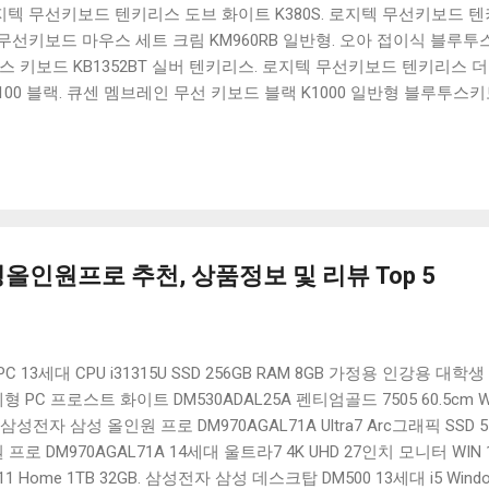
 로지텍 무선키보드 텐키리스 도브 화이트 K380S. 로지텍 무선키보드 텐키
선키보드 마우스 세트 크림 KM960RB 일반형. 오아 접이식 블루투스 
 키보드 KB1352BT 실버 텐키리스. 로지텍 무선키보드 텐키리스 더스
100 블랙. 큐센 멤브레인 무선 키보드 블랙 K1000 일반형 블루투스
세요. 다양한 할인 혜택과 빠른배송 혜택을 놓치지 않도록 먼저 확인
도 많고, 가격도 다양해서 결정이 많이 어려우시죠? 특히 블루투스키
습니다. 다양한 상품들을 상세스펙 과 가격 을 꼼꼼히 비교해서 구매하
 추천상품 Best 유니콘 멀티페어링 스마트폰 태블릿 거치형 저소음 
콘 멀티페어링 스마트폰 태...
올인원프로 추천, 상품정보 및 리뷰 Top 5
3세대 CPU i31315U SSD 256GB RAM 8GB 가정용 인강용 대학생
 PC 프로스트 화이트 DM530ADAL25A 펜티엄골드 7505 60.5cm W
B. 삼성전자 삼성 올인원 프로 DM970AGAL71A Ultra7 Arc그래픽 SSD 
프로 DM970AGAL71A 14세대 울트라7 4K UHD 27인치 모니터 WIN 
Home 1TB 32GB. 삼성전자 삼성 데스크탑 DM500 13세대 i5 Window