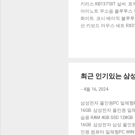
키리스 KB1371BT 실버.
아이노트 무소음 블루투스 무
화이트. 코시 베이직 블루투스
선 키보드 마우스 세트 RX3
가 할인 혜택을 놓치지 마
상품 하나를 사더라도 종류
더 고민이 많을 수 밖에 없
드릴게요. 특가상품 보러가기
500SB, 일반형, 블랙 유니
최근 인기있는 삼성
-
4월 16, 2024
삼성전자 올인원PC 일체형PC 1
16GB. 삼성전자 올인원 일체형
습용 RAM 4GB SSD 128G
16GB. 삼성전자 삼성 올인원 
인원 컴퓨터 일체형PC WIN11 