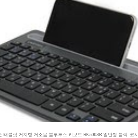
태블릿 거치형 저소음 블루투스 키보드 BK500SB 일반형 블랙. 코