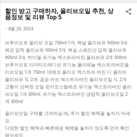
K1000 일반형 블루투스키보드 구매를 고려하실 때, 추가 할인
할인 받고 구매하자, 올리브오일 추천, 상
혜택을 놓치지 마세요. 다양한 할인 혜택과 빠른배송 혜택을 놓
품정보 및 리뷰 Top 5
치지 않도록 먼저 확인해보세요. 추가할인 확인하기 상품 하나
를 사더라도 종류도 많고, 가격도 다양해서 결정이 많이 어려우
-
4월 20, 2024
시죠? 특히 블루투스키보드 같은 상품을 고를 때는 더 고민이
브루아오로 올리브 오일 750ml 1개. 백설 올리브유 900ml 5개.
많을 수 밖에 없습니다. 다양한 상품들을 상세스펙 과 가격 을
해표 압착 올리브유 900ml 3개. 백설 스페인산 압착 올리브유
꼼꼼히 비교해서 구매하실 수 있도록 순위 추천 해드릴게요. 특
900ml 3개. 하이델 유기농 엑스트라버진 올리브유 2개 500ml.
가상품 보러가기 추천상품 Best 유니콘 멀티페어링 스마트폰
브루아오로 리미티드에디션 유기농 폴리페놀 엑스트라버진올
태블릿 거치형 저소음 블루투스 키보드, BK-500SB, 일반형, 블
리브오일 1개 750ml. 데체코 올리오 엑스트라 버진 디 올리바
랙 유니콘 멀티페어링 스마트폰 태...
올리브유 1L 2개. 곰곰 바쏘 엑스트라버진 올리브오일 1L 2개.
교황이 선택한 오일 핀카오스탈레츠 유기농 엑스트라버진 올리
브오일 1개 500ml. 유기농 엑스트라버진 냉압착 올리브오일 2
개 500ml
올리브오일 구매를 고려하실 때, 추가 할인 혜택을 놓치지 마세
요.
다양한 할인 혜택과 빠른배송 혜택을 놓치지 않도록 먼저 확인
해보세요.