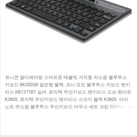
유니콘 멀티페어링 스마트폰 태블릿 거치형 저소음 블루투스
키보드 BK500SB 일반형 블랙. 코시 모모 블루투스 키보드 텐키
리스 KB1371BT 실버. 로지텍 무선키보드 텐키리스 도브 화이트
K380S. 로지텍 무선키보드 텐키리스 스모키 블랙 K380S. 아이
노트 무소음 블루투스 무선키보드 마우스 세트 크림 KM960RB
일반형. 오아 접이식 블루투스 키보드 OABTKBDA 퓨어 화이트.
코시 베이직 블루투스 키보드 KB1352BT 실버 텐키리스. 로지텍
무선키보드 텐키리스 더스티 로즈 K380S. 로이체 무선 키보드
마우스 세트 RX3100 블랙. 큐센 멤브레인 무선 키보드 블랙