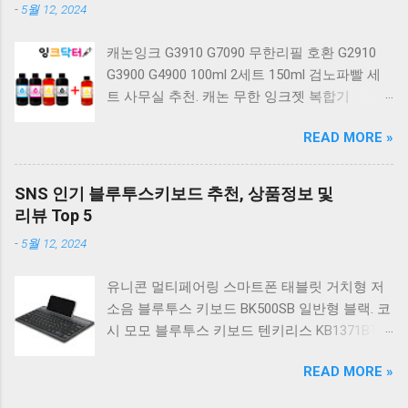
-
5월 12, 2024
키보드 4종 축 선택 적축 화이트. 앱코 레트로 기
계식 게이밍 키보드 적축 K517 일반형 레트로
캐논잉크 G3910 G7090 무한리필 호환 G2910
베이지 K517 Retro. COX CK01 교체축 사이드
G3900 G4900 100ml 2세트 150ml 검노파빨 세
RGB 게이밍 기계식 키보드 네이비 CK01NV적축
트 사무실 추천. 캐논 무한 잉크젯 복합기
일반형. 체리키보드 XTRFY MX BOARD 3.1 RGB
G2910. 캐논 무한 무선 잉크젯 복합기 G3910. 캐
게이밍 기계식 키보드 24종 축 선택 적축 블랙.
READ MORE »
논 PIXMA G2910 잉크포함 정품 무한복합기 컬
COX 기계식 게이밍 키보드 갈축 그레이 화이트
러 잉크젯복합기 가정용프린터 상세정보참조.
CK01 TKL 텐키리스 기계식키보드 구매를 고려
캐논 G시리즈 프린터 정품 헤드 카트리지
하실 때, 추가 할인 혜택을 놓치지 마세요. 다양
SNS 인기 블루투스키보드 추천, 상품정보 및
G1900 G2900 G3900 G4900 G2910 G3910
한 할인 혜택과 빠른배송 혜택을 놓치지 않도록
리뷰 Top 5
G4910 무한리필잉크 칼라 1개. 잉크맨 GI990 호
먼저 확인해보세요. 추가할인 확인하기 상품 하
-
5월 12, 2024
환 무한잉크 캐논 프린터 G1900 G2900 G3900
나를 사더라도 종류도 많고, 가격도 다양해서 결
G4900 G1910 G2910 G2915 G3910 G3915
정이 많이 어려우시죠? 특히 기계식키보드 같은
유니콘 멀티페어링 스마트폰 태블릿 거치형 저
G4902 G4910 G4911 리필 잉크 1개 GI990
상품을 고를 때는 더 고민이 많을 수 밖에 없습
소음 블루투스 키보드 BK500SB 일반형 블랙. 코
500ml 4색세트. 캐논 빌트인 정품무한 복합기
니다. 다양한 상품들을 상세스펙 과 가격 을 꼼
시 모모 블루투스 키보드 텐키리스 KB1371BT
G2910 정품잉크 포함충전잉크4색 추가증정. 캐
꼼히 비교해서 구매하실 수 있도록 순위 추천 해
실버. 로지텍 무선키보드 텐키리스 도브 화이트
논 무한 잉크젯 복합기 G4910. 캐논 GI990 호환
드릴게요. 특가상품 보러가기 ...
READ MORE »
K380S. 로지텍 무선키보드 텐키리스 스모키 블
잉크 4색세트 G3910 G3900 G2900 G4900
랙 K380S. 아이노트 무소음 블루투스 무선키보
G2910 G3915 G3100 G1900 G4902 G4910