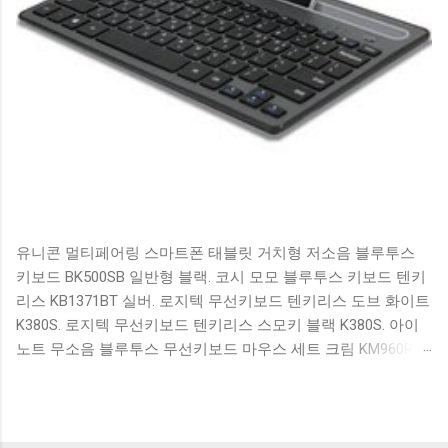
유니콘 멀티페어링 스마트폰 태블릿 거치형 저소음 블루투스
키보드 BK500SB 일반형 블랙. 코시 모모 블루투스 키보드 텐키
리스 KB1371BT 실버. 로지텍 무선키보드 텐키리스 도브 화이트
K380S. 로지텍 무선키보드 텐키리스 스모키 블랙 K380S. 아이
노트 무소음 블루투스 무선키보드 마우스 세트 크림 KM960RB
일반형. 오아 접이식 블루투스 키보드 OABTKBDA 퓨어 화이트.
코시 베이직 블루투스 키보드 KB1352BT 실버 텐키리스. 로지텍
무선키보드 텐키리스 더스티 로즈 K380S. 로이체 무선 키보드
마우스 세트 RX3100 블랙. 큐센 멤브레인 무선 키보드 블랙