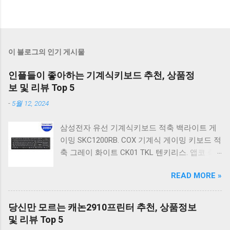
이 블로그의 인기 게시물
인플들이 좋아하는 기계식키보드 추천, 상품정
보 및 리뷰 Top 5
-
5월 12, 2024
삼성전자 유선 기계식키보드 적축 백라이트 게
이밍 SKC1200RB. COX 기계식 게이밍 키보드 적
축 그레이 화이트 CK01 TKL 텐키리스. 앱코 축
교환 레인보우 무빙 LED 기계식 키보드 청축 블
READ MORE »
랙 K560 일반형. 앱코 K517 레트로 기계식 게이
밍 유선키보드 갈축 일반형 레트로 베이지. 체리
키보드 G803000S TKL RGB 게이밍 텐키리스 기
당신만 모르는 캐논2910프린터 추천, 상품정보
계식 키보드 4종 축 선택 저소음적축 블랙. 체리
및 리뷰 Top 5
키보드 G803000S TKL 게이밍 텐키리스 기계식