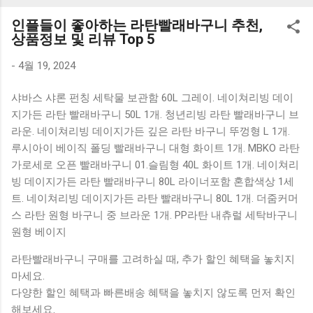
K1000 일반형 블루투스키보드 구매를 고려하실 때, 추가 할인
인플들이 좋아하는 라탄빨래바구니 추천,
혜택을 놓치지 마세요. 다양한 할인 혜택과 빠른배송 혜택을 놓
상품정보 및 리뷰 Top 5
치지 않도록 먼저 확인해보세요. 추가할인 확인하기 상품 하나
를 사더라도 종류도 많고, 가격도 다양해서 결정이 많이 어려우
-
4월 19, 2024
시죠? 특히 블루투스키보드 같은 상품을 고를 때는 더 고민이
샤바스 샤론 펀칭 세탁물 보관함 60L 그레이. 네이쳐리빙 데이
많을 수 밖에 없습니다. 다양한 상품들을 상세스펙 과 가격 을
지가든 라탄 빨래바구니 50L 1개. 청년리빙 라탄 빨래바구니 브
꼼꼼히 비교해서 구매하실 수 있도록 순위 추천 해드릴게요. 특
라운. 네이쳐리빙 데이지가든 깊은 라탄 바구니 뚜껑형 L 1개.
가상품 보러가기 추천상품 Best 유니콘 멀티페어링 스마트폰
루시아이 베이직 폴딩 빨래바구니 대형 화이트 1개. MBKO 라탄
태블릿 거치형 저소음 블루투스 키보드, BK-500SB, 일반형, 블
가로세로 오픈 빨래바구니 01.슬림형 40L 화이트 1개. 네이쳐리
랙 유니콘 멀티페어링 스마트폰 태...
빙 데이지가든 라탄 빨래바구니 80L 라이너포함 혼합색상 1세
트. 네이쳐리빙 데이지가든 라탄 빨래바구니 80L 1개. 더줌커머
스 라탄 원형 바구니 중 브라운 1개. PP라탄 내츄럴 세탁바구니
원형 베이지
라탄빨래바구니 구매를 고려하실 때, 추가 할인 혜택을 놓치지
마세요.
다양한 할인 혜택과 빠른배송 혜택을 놓치지 않도록 먼저 확인
해보세요.