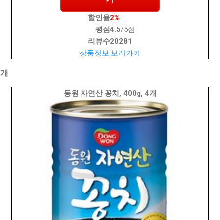
할인율
2%
평점
4.5
/5점
리뷰수
20281
상품정보 보러가기
4개
동원 자연산 꽁치, 400g, 4개