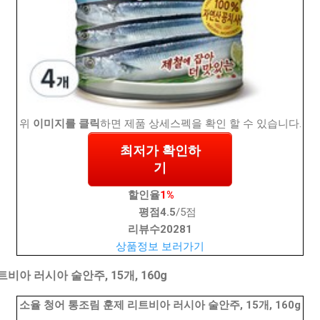
위
이미지를 클릭
하면 제품 상세스펙을 확인 할 수 있습니다.
최저가 확인하
기
할인율
1%
평점
4.5
/5점
리뷰수
20281
상품정보 보러가기
비아 러시아 술안주, 15개, 160g
소율 청어 통조림 훈제 리트비아 러시아 술안주, 15개, 160g