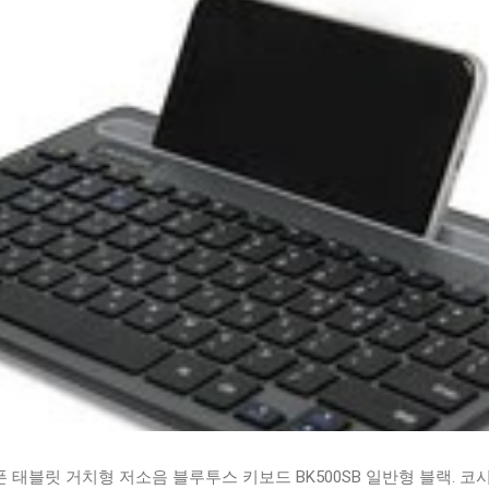
태블릿 거치형 저소음 블루투스 키보드 BK500SB 일반형 블랙. 코