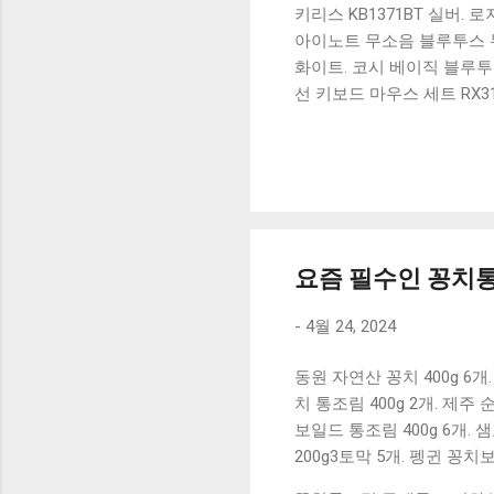
키리스 KB1371BT 실버.
아이노트 무소음 블루투스 무
화이트. 코시 베이직 블루투스
선 키보드 마우스 세트 RX3
가 할인 혜택을 놓치지 마
상품 하나를 사더라도 종류
더 고민이 많을 수 밖에 없
드릴게요. 특가상품 보러가기
500SB, 일반형, 블랙 유니
요즘 필수인 꽁치통조
-
4월 24, 2024
동원 자연산 꽁치 400g 6개
치 통조림 400g 2개. 제주
보일드 통조림 400g 6개. 샘
200g3토막 5개. 펭귄 꽁치