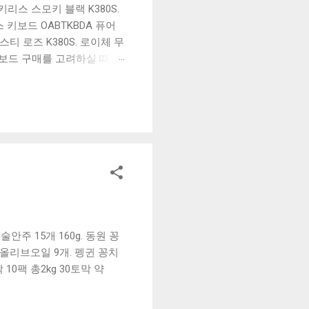
리스 스모키 블랙 K380S.
키보드 OABTKBDA 퓨어
티 로즈 K380S. 로이체 무
키보드 구매를 고려하실 때, 추
해보세요. 추가할인 확인하기
보드 같은 상품을 고를 때는
실 수 있도록 순위 추천 해
블루투스 키보드, BK-
안주 15개 160g. 동원 꽁
g 올리브오일 9개. 펭귄 꽁치
 10팩 총2kg 30토막 약