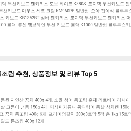
 로지텍 무선키보드 텐키리스 도브 화이트 K380S. 로지텍 무선키보드 텐키
선키보드 마우스 세트 크림 KM960RB 일반형. 오아 접이식 블루투스 
 키보드 KB1352BT 실버 텐키리스. 로지텍 무선키보드 텐키리스 더스
100 블랙. 큐센 멤브레인 무선 키보드 블랙 K1000 일반형 블루투스
세요. 다양한 할인 혜택과 빠른배송 혜택을 놓치지 않도록 먼저 확인
도 많고, 가격도 다양해서 결정이 많이 어려우시죠? 특히 블루투스키
습니다. 다양한 상품들을 상세스펙 과 가격 을 꼼꼼히 비교해서 구매하
 추천상품 Best 유니콘 멀티페어링 스마트폰 태블릿 거치형 저소음 
콘 멀티페어링 스마트폰 태...
림 추천, 상품정보 및 리뷰 Top 5
. 동원 자연산 꽁치 400g 4개. 소율 청어 통조림 훈제 리트비아 러시아 술
 순살 고등어 냉동 150g 4개. 퍼시피카튜나 황다랑어 통살 참치캔 150
표 꽁치 통조림 400g 6개. 프리미엄갈치 200g3토막 5팩 총 1kg 15토막
보일드 통조림 400g 12개