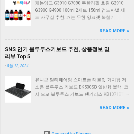
캐논잉크 G3910 G7090 무한리필 호환 G2910
베이지 K517 Retro. COX CK01 교체축 사이드
G3900 G4900 100ml 2세트 150ml 검노파빨 세
RGB 게이밍 기계식 키보드 네이비 CK01NV적축
트 사무실 추천. 캐논 무한 잉크젯 복합기
일반형. 체리키보드 XTRFY MX BOARD 3.1 RGB
G2910. 캐논 무한 무선 잉크젯 복합기 G3910. 캐
게이밍 기계식 키보드 24종 축 선택 적축 블랙.
READ MORE »
논 PIXMA G2910 잉크포함 정품 무한복합기 컬
COX 기계식 게이밍 키보드 갈축 그레이 화이트
러 잉크젯복합기 가정용프린터 상세정보참조.
CK01 TKL 텐키리스 기계식키보드 구매를 고려
캐논 G시리즈 프린터 정품 헤드 카트리지
하실 때, 추가 할인 혜택을 놓치지 마세요. 다양
SNS 인기 블루투스키보드 추천, 상품정보 및
G1900 G2900 G3900 G4900 G2910 G3910
한 할인 혜택과 빠른배송 혜택을 놓치지 않도록
리뷰 Top 5
G4910 무한리필잉크 칼라 1개. 잉크맨 GI990 호
먼저 확인해보세요. 추가할인 확인하기 상품 하
-
5월 12, 2024
환 무한잉크 캐논 프린터 G1900 G2900 G3900
나를 사더라도 종류도 많고, 가격도 다양해서 결
G4900 G1910 G2910 G2915 G3910 G3915
정이 많이 어려우시죠? 특히 기계식키보드 같은
유니콘 멀티페어링 스마트폰 태블릿 거치형 저
G4902 G4910 G4911 리필 잉크 1개 GI990
상품을 고를 때는 더 고민이 많을 수 밖에 없습
소음 블루투스 키보드 BK500SB 일반형 블랙. 코
500ml 4색세트. 캐논 빌트인 정품무한 복합기
니다. 다양한 상품들을 상세스펙 과 가격 을 꼼
시 모모 블루투스 키보드 텐키리스 KB1371BT
G2910 정품잉크 포함충전잉크4색 추가증정. 캐
꼼히 비교해서 구매하실 수 있도록 순위 추천 해
실버. 로지텍 무선키보드 텐키리스 도브 화이트
논 무한 잉크젯 복합기 G4910. 캐논 GI990 호환
드릴게요. 특가상품 보러가기 ...
READ MORE »
K380S. 로지텍 무선키보드 텐키리스 스모키 블
잉크 4색세트 G3910 G3900 G2900 G4900
랙 K380S. 아이노트 무소음 블루투스 무선키보
G2910 G3915 G3100 G1900 G4902 G4910
드 마우스 세트 크림 KM960RB 일반형. 오아 접
G1910 리필 1세트. 캐논 무한 유무선 잉크젯 복
이식 블루투스 키보드 OABTKBDA 퓨어 화이트.
합기 G6091 캐논2910프린터 구매를 고려하실