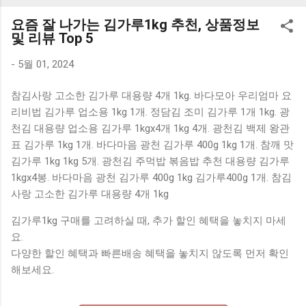
K1000 일반형 블루투스키보드 구매를 고려하실 때, 추가 할인
요즘 잘 나가는 김가루1kg 추천, 상품정보
혜택을 놓치지 마세요. 다양한 할인 혜택과 빠른배송 혜택을 놓
및 리뷰 Top 5
치지 않도록 먼저 확인해보세요. 추가할인 확인하기 상품 하나
를 사더라도 종류도 많고, 가격도 다양해서 결정이 많이 어려우
-
5월 01, 2024
시죠? 특히 블루투스키보드 같은 상품을 고를 때는 더 고민이
참김사랑 고소한 김가루 대용량 4개 1kg. 바다모아 우리엄마 요
많을 수 밖에 없습니다. 다양한 상품들을 상세스펙 과 가격 을
리비법 김가루 업소용 1kg 1개. 정담김 조미 김가루 1개 1kg. 광
꼼꼼히 비교해서 구매하실 수 있도록 순위 추천 해드릴게요. 특
천김 대용량 업소용 김가루 1kgx4개 1kg 4개. 광천김 백제 왕관
가상품 보러가기 추천상품 Best 유니콘 멀티페어링 스마트폰
표 김가루 1kg 1개. 바다마음 광천 김가루 400g 1kg 1개. 참깨 맛
태블릿 거치형 저소음 블루투스 키보드, BK-500SB, 일반형, 블
김가루 1kg 1kg 5개. 광천김 주먹밥 볶음밥 추천 대용량 김가루
랙 유니콘 멀티페어링 스마트폰 태...
1kgx4봉. 바다마음 광천 김가루 400g 1kg 김가루400g 1개. 참김
사랑 고소한 김가루 대용량 4개 1kg
김가루1kg 구매를 고려하실 때, 추가 할인 혜택을 놓치지 마세
요.
다양한 할인 혜택과 빠른배송 혜택을 놓치지 않도록 먼저 확인
해보세요.