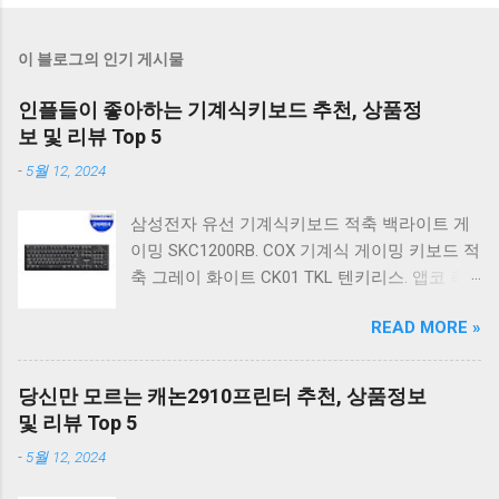
이 블로그의 인기 게시물
인플들이 좋아하는 기계식키보드 추천, 상품정
보 및 리뷰 Top 5
-
5월 12, 2024
삼성전자 유선 기계식키보드 적축 백라이트 게
이밍 SKC1200RB. COX 기계식 게이밍 키보드 적
축 그레이 화이트 CK01 TKL 텐키리스. 앱코 축
교환 레인보우 무빙 LED 기계식 키보드 청축 블
READ MORE »
랙 K560 일반형. 앱코 K517 레트로 기계식 게이
밍 유선키보드 갈축 일반형 레트로 베이지. 체리
키보드 G803000S TKL RGB 게이밍 텐키리스 기
당신만 모르는 캐논2910프린터 추천, 상품정보
계식 키보드 4종 축 선택 저소음적축 블랙. 체리
및 리뷰 Top 5
키보드 G803000S TKL 게이밍 텐키리스 기계식
-
5월 12, 2024
키보드 4종 축 선택 적축 화이트. 앱코 레트로 기
계식 게이밍 키보드 적축 K517 일반형 레트로