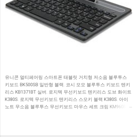
유니콘 멀티페어링 스마트폰 태블릿 거치형 저소음 블루투스
키보드 BK500SB 일반형 블랙. 코시 모모 블루투스 키보드 텐키
리스 KB1371BT 실버. 로지텍 무선키보드 텐키리스 도브 화이트
K380S. 로지텍 무선키보드 텐키리스 스모키 블랙 K380S. 아이
노트 무소음 블루투스 무선키보드 마우스 세트 크림 KM960RB
일반형. 오아 접이식 블루투스 키보드 OABTKBDA 퓨어 화이트.
코시 베이직 블루투스 키보드 KB1352BT 실버 텐키리스. 로지텍
무선키보드 텐키리스 더스티 로즈 K380S. 로이체 무선 키보드
마우스 세트 RX3100 블랙. 큐센 멤브레인 무선 키보드 블랙