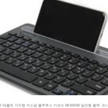
태블릿 거치형 저소음 블루투스 키보드 BK500SB 일반형 블랙. 코