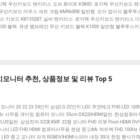
 로지텍 무선키보드 텐키리스 도브 화이트 K380S. 로지텍 무선키보드 텐키
선키보드 마우스 세트 크림 KM960RB 일반형. 오아 접이식 블루투스 
 키보드 KB1352BT 실버 텐키리스. 로지텍 무선키보드 텐키리스 더스
100 블랙. 큐센 멤브레인 무선 키보드 블랙 K1000 일반형 블루투스
세요. 다양한 할인 혜택과 빠른배송 혜택을 놓치지 않도록 먼저 확인
도 많고, 가격도 다양해서 결정이 많이 어려우시죠? 특히 블루투스키
습니다. 다양한 상품들을 상세스펙 과 가격 을 꼼꼼히 비교해서 구매하
 추천상품 Best 유니콘 멀티페어링 스마트폰 태블릿 거치형 저소음 
콘 멀티페어링 스마트폰 태...
모니터 추천, 상품정보 및 리뷰 Top 5
니터 20 22 23 24인치 삼성LG 22인치 LED. 주연테크 FHD LED 100H
75Hz 사무용 게이밍 컴퓨터 모니터 55cm DX220HDMI일반. 한성컴퓨터
5V PLUS일반. 삼성전자 S22E450F 22형 모니터 FHD 피봇 Pivot HDMI
 LED FHD HDMI 컴퓨터사무용 랜덤 중고AA. 빅트랙 FHD 100Hz 
인치 LED 중고 모니터 파격 RGBDVIHDMI스피터 내장 30대 한정 행사가격. 