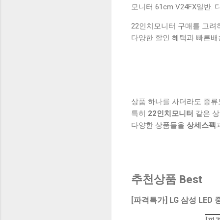
모니터 61cm V24FX일반. 
22인치모니터 구매를 고려하
다양한 할인 혜택과 빠른배
상품 하나를 사더라도 종류
특히
22인치모니터
같은 상
다양한 상품들을
상세스펙
추천상품 Best
[파격특가] LG 삼성 LED 중