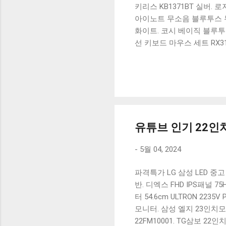
키리스 KB1371BT 실버.
아이노트 무소음 블루투스 무
화이트. 코시 베이직 블루투스
선 키보드 마우스 세트 RX3
가 할인 혜택을 놓치지 마
상품 하나를 사더라도 종류
더 고민이 많을 수 밖에 없
드릴게요. 특가상품 보러가기
500SB, 일반형, 블랙 유니
유튜브 인기 22인치
-
5월 04, 2024
파격특가 LG 삼성 LED 중고 모
반. 디엑스 FHD IPS패널 
터 54.6cm ULTRON 223
모니터. 삼성 엘지 23인치모니터
22FM10001. TG삼보 22