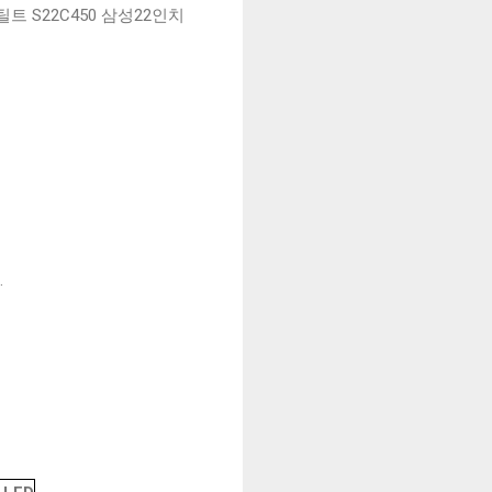
틸트 S22C450 삼성22인치
.