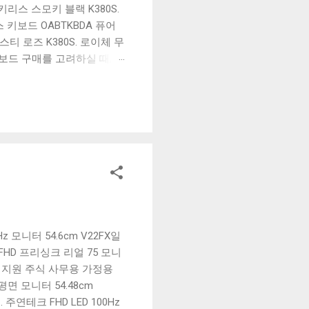
리스 스모키 블랙 K380S.
키보드 OABTKBDA 퓨어
티 로즈 K380S. 로이체 무
키보드 구매를 고려하실 때, 추
해보세요. 추가할인 확인하기
보드 같은 상품을 고를 때는
실 수 있도록 순위 추천 해
블루투스 키보드, BK-
z 모니터 54.6cm V22FX일
 FHD 프리싱크 리얼 75 모니
 DVI 지원 주식 사무용 가정용
평면 모니터 54.48cm
주연테크 FHD LED 100Hz