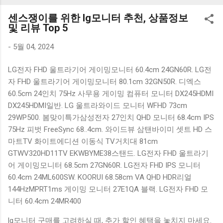
K1000 일반형 블루투스키보드 구매를 고려하실 때, 추가 할인
센스쟁이를 위한 lg모니터 추천, 상품정보
혜택을 놓치지 마세요. 다양한 할인 혜택과 빠른배송 혜택을 놓
및 리뷰 Top 5
치지 않도록 먼저 확인해보세요. 추가할인 확인하기 상품 하나
를 사더라도 종류도 많고, 가격도 다양해서 결정이 많이 어려우
-
5월 04, 2024
시죠? 특히 블루투스키보드 같은 상품을 고를 때는 더 고민이
LG전자 FHD 울트라기어 게이밍모니터 60.4cm 24GN60R. LG전
많을 수 밖에 없습니다. 다양한 상품들을 상세스펙 과 가격 을
자 FHD 울트라기어 게이밍모니터 80.1cm 32GN50R. 디엑스
꼼꼼히 비교해서 구매하실 수 있도록 순위 추천 해드릴게요. 특
60.5cm 24인치 75Hz 사무용 게이밍 컴퓨터 모니터 DX245HDMI
가상품 보러가기 추천상품 Best 유니콘 멀티페어링 스마트폰
DX245HDMI일반. LG 울트라와이드 모니터 WFHD 73cm
태블릿 거치형 저소음 블루투스 키보드, BK-500SB, 일반형, 블
29WP500. 봄맞이특가삼성전자 27인치 QHD 모니터 68.4cm IPS
랙 유니콘 멀티페어링 스마트폰 태...
75Hz 피벗 FreeSync 68..4cm. 와이드뷰 삼탠바이미 셋트 HD 스
마트TV 화이트에디션 이동식 TV거치대 81cm
GTWV320HD11TV EKWBYME38스탠드. LG전자 FHD 울트라기
어 게이밍모니터 68.5cm 27GN60R. LG전자 FHD IPS 모니터
60.4cm 24ML600SW. KOORUI 68.58cm VA QHD HDR리얼
144HzMPRT1ms 게이밍 모니터 27E1QA 블랙. LG전자 FHD 모
니터 60.4cm 24MR400
lg모니터 구매를 고려하실 때, 추가 할인 혜택을 놓치지 마세요.