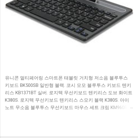
유니콘 멀티페어링 스마트폰 태블릿 거치형 저소음 블루투스
키보드 BK500SB 일반형 블랙. 코시 모모 블루투스 키보드 텐키
리스 KB1371BT 실버. 로지텍 무선키보드 텐키리스 도브 화이트
K380S. 로지텍 무선키보드 텐키리스 스모키 블랙 K380S. 아이
노트 무소음 블루투스 무선키보드 마우스 세트 크림 KM960RB
일반형. 오아 접이식 블루투스 키보드 OABTKBDA 퓨어 화이트.
코시 베이직 블루투스 키보드 KB1352BT 실버 텐키리스. 로지텍
무선키보드 텐키리스 더스티 로즈 K380S. 로이체 무선 키보드
마우스 세트 RX3100 블랙. 큐센 멤브레인 무선 키보드 블랙