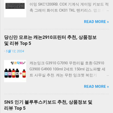
이밍 SKC1200RB. COX 기계식 게이밍 키보드 적
축 그레이 화이트 CK01 TKL 텐키리스. 앱코 축
교환 레인보우 무빙 LED 기계식 키보드 청축 블
READ MORE »
랙 K560 일반형. 앱코 K517 레트로 기계식 게이
밍 유선키보드 갈축 일반형 레트로 베이지. 체리
키보드 G803000S TKL RGB 게이밍 텐키리스 기
당신만 모르는 캐논2910프린터 추천, 상품정보
계식 키보드 4종 축 선택 저소음적축 블랙. 체리
및 리뷰 Top 5
키보드 G803000S TKL 게이밍 텐키리스 기계식
-
5월 12, 2024
키보드 4종 축 선택 적축 화이트. 앱코 레트로 기
계식 게이밍 키보드 적축 K517 일반형 레트로
캐논잉크 G3910 G7090 무한리필 호환 G2910
베이지 K517 Retro. COX CK01 교체축 사이드
G3900 G4900 100ml 2세트 150ml 검노파빨 세
RGB 게이밍 기계식 키보드 네이비 CK01NV적축
트 사무실 추천. 캐논 무한 잉크젯 복합기
일반형. 체리키보드 XTRFY MX BOARD 3.1 RGB
G2910. 캐논 무한 무선 잉크젯 복합기 G3910. 캐
게이밍 기계식 키보드 24종 축 선택 적축 블랙.
READ MORE »
논 PIXMA G2910 잉크포함 정품 무한복합기 컬
COX 기계식 게이밍 키보드 갈축 그레이 화이트
러 잉크젯복합기 가정용프린터 상세정보참조.
CK01 TKL 텐키리스 기계식키보드 구매를 고려
캐논 G시리즈 프린터 정품 헤드 카트리지
하실 때, 추가 할인 혜택을 놓치지 마세요. 다양
SNS 인기 블루투스키보드 추천, 상품정보 및
G1900 G2900 G3900 G4900 G2910 G3910
한 할인 혜택과 빠른배송 혜택을 놓치지 않도록
리뷰 Top 5
G4910 무한리필잉크 칼라 1개. 잉크맨 GI990 호