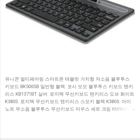
유니콘 멀티페어링 스마트폰 태블릿 거치형 저소음 블루투스
키보드 BK500SB 일반형 블랙. 코시 모모 블루투스 키보드 텐키
리스 KB1371BT 실버. 로지텍 무선키보드 텐키리스 도브 화이트
K380S. 로지텍 무선키보드 텐키리스 스모키 블랙 K380S. 아이
노트 무소음 블루투스 무선키보드 마우스 세트 크림 KM960RB
일반형. 오아 접이식 블루투스 키보드 OABTKBDA 퓨어 화이트.
코시 베이직 블루투스 키보드 KB1352BT 실버 텐키리스. 로지텍
무선키보드 텐키리스 더스티 로즈 K380S. 로이체 무선 키보드
마우스 세트 RX3100 블랙. 큐센 멤브레인 무선 키보드 블랙