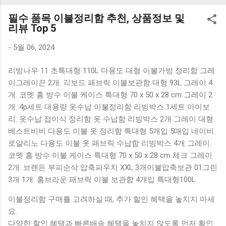
K1000 일반형 블루투스키보드 구매를 고려하실 때, 추가 할인
필수 품목 이불정리함 추천, 상품정보 및
혜택을 놓치지 마세요. 다양한 할인 혜택과 빠른배송 혜택을 놓
리뷰 Top 5
치지 않도록 먼저 확인해보세요. 추가할인 확인하기 상품 하나
를 사더라도 종류도 많고, 가격도 다양해서 결정이 많이 어려우
-
5월 06, 2024
시죠? 특히 블루투스키보드 같은 상품을 고를 때는 더 고민이
리빙나우 11 초특대형 110L 다용도 대형 이불가방 정리함 그레
많을 수 밖에 없습니다. 다양한 상품들을 상세스펙 과 가격 을
이그레이끈 2개. 긱보드 패브릭 이불보관함 대형 93L 그레이 4
꼼꼼히 비교해서 구매하실 수 있도록 순위 추천 해드릴게요. 특
개. 코멧 홈 방수 이불 케이스 특대형 70 x 50 x 28 cm 그레이 2
가상품 보러가기 추천상품 Best 유니콘 멀티페어링 스마트폰
개. 4p세트 대용량 옷수납 이불정리함 리빙박스 1세트 아이보
태블릿 거치형 저소음 블루투스 키보드, BK-500SB, 일반형, 블
리. 옷수납 접이식 정리함 옷 수납함 리빙박스 2개 그레이 대형.
랙 유니콘 멀티페어링 스마트폰 태...
베스트비비 다용도 이불 옷 정리함 특대형 5개입 5매입 네이비.
로얄리노 다용도 이불 옷 패브릭 수납함 리빙박스 4개 그레이.
코멧 홈 방수 이불 케이스 특대형 70 x 50 x 28 cm 체크 그레이
2개. 브랜든 부피순삭 압축파우치 XXL 3개이불압축보관 01그린
3개 1개. 홈브라운 패브릭 이불 보관함 4개입 특대형100L
이불정리함 구매를 고려하실 때, 추가 할인 혜택을 놓치지 마세
요.
다양한 할인 혜택과 빠른배송 혜택을 놓치지 않도록 먼저 확인