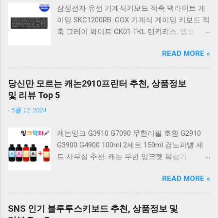
삼성전자 유선 기계식키보드 적축 백라이트 게
이밍 SKC1200RB. COX 기계식 게이밍 키보드 적
축 그레이 화이트 CK01 TKL 텐키리스. 앱코 축
교환 레인보우 무빙 LED 기계식 키보드 청축 블
READ MORE »
랙 K560 일반형. 앱코 K517 레트로 기계식 게이
밍 유선키보드 갈축 일반형 레트로 베이지. 체리
키보드 G803000S TKL RGB 게이밍 텐키리스 기
당신만 모르는 캐논2910프린터 추천, 상품정보
계식 키보드 4종 축 선택 저소음적축 블랙. 체리
및 리뷰 Top 5
키보드 G803000S TKL 게이밍 텐키리스 기계식
-
5월 12, 2024
키보드 4종 축 선택 적축 화이트. 앱코 레트로 기
계식 게이밍 키보드 적축 K517 일반형 레트로
캐논잉크 G3910 G7090 무한리필 호환 G2910
베이지 K517 Retro. COX CK01 교체축 사이드
G3900 G4900 100ml 2세트 150ml 검노파빨 세
RGB 게이밍 기계식 키보드 네이비 CK01NV적축
트 사무실 추천. 캐논 무한 잉크젯 복합기
일반형. 체리키보드 XTRFY MX BOARD 3.1 RGB
G2910. 캐논 무한 무선 잉크젯 복합기 G3910. 캐
게이밍 기계식 키보드 24종 축 선택 적축 블랙.
READ MORE »
논 PIXMA G2910 잉크포함 정품 무한복합기 컬
COX 기계식 게이밍 키보드 갈축 그레이 화이트
러 잉크젯복합기 가정용프린터 상세정보참조.
CK01 TKL 텐키리스 기계식키보드 구매를 고려
캐논 G시리즈 프린터 정품 헤드 카트리지
하실 때, 추가 할인 혜택을 놓치지 마세요. 다양
SNS 인기 블루투스키보드 추천, 상품정보 및
G1900 G2900 G3900 G4900 G2910 G3910