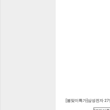
[봄맞이특가]삼성전자 27인치 Q