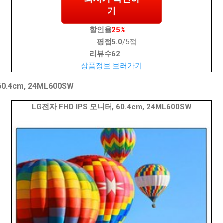
기
할인율
25%
평점
5.0
/5점
리뷰수
62
상품정보 보러가기
0.4cm, 24ML600SW
LG전자 FHD IPS 모니터, 60.4cm, 24ML600SW