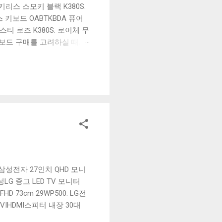
리스 스모키 블랙 K380S.
키보드 OABTKBDA 퓨어
티 로즈 K380S. 로이체 무
키보드 구매를 고려하실 때, 추
해보세요. 추가할인 확인하기
보드 같은 상품을 고를 때는
실 수 있도록 순위 추천 해
블루투스 키보드, BK-
이특가삼성전자 27인치 QHD 모니
 삼성LG 즁고 LED TV 모니터
D 73cm 29WP500. LG전
DVIHDMI스피터 내장 30대