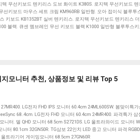
 로지텍 무선키보드 텐키리스 도브 화이트 K380S. 로지텍 무선키보드 텐키
선키보드 마우스 세트 크림 KM960RB 일반형. 오아 접이식 블루투스 
 키보드 KB1352BT 실버 텐키리스. 로지텍 무선키보드 텐키리스 더스
100 블랙. 큐센 멤브레인 무선 키보드 블랙 K1000 일반형 블루투스
세요. 다양한 할인 혜택과 빠른배송 혜택을 놓치지 않도록 먼저 확인
도 많고, 가격도 다양해서 결정이 많이 어려우시죠? 특히 블루투스키
습니다. 다양한 상품들을 상세스펙 과 가격 을 꼼꼼히 비교해서 구매하
 추천상품 Best 유니콘 멀티페어링 스마트폰 태블릿 거치형 저소음 
콘 멀티페어링 스마트폰 태...
모니터 추천, 상품정보 및 리뷰 Top 5
 27MR400. LG전자 FHD IPS 모니터 60.4cm 24ML600SW. 봄맞
 FreeSync 68..4cm. LG전자 FHD 모니터 60.4cm 24MR400. 파격특가
V모니터. 델 QHD 모니터 68.5cm S2721DS. LG 울트라와이드 모니터 WFH
 80.1cm 32GN50R. TG삼보 22인치 LED 중고 모니터 파격 RGB
 울트라기어 게이밍모니터 68.5cm 27GN60R