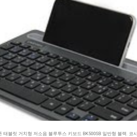
태블릿 거치형 저소음 블루투스 키보드 BK500SB 일반형 블랙. 코