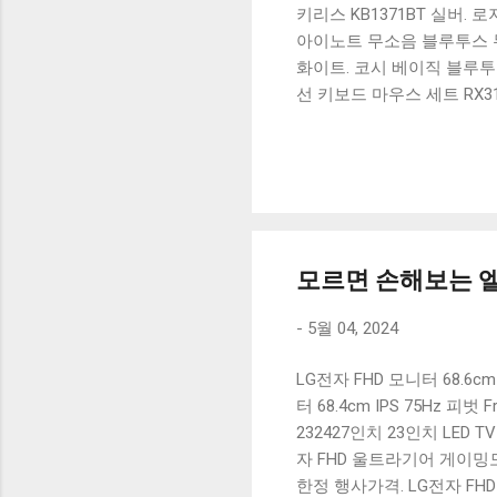
키리스 KB1371BT 실버.
아이노트 무소음 블루투스 무
화이트. 코시 베이직 블루투스
선 키보드 마우스 세트 RX3
가 할인 혜택을 놓치지 마
상품 하나를 사더라도 종류
더 고민이 많을 수 밖에 없
드릴게요. 특가상품 보러가기
500SB, 일반형, 블랙 유니
모르면 손해보는 엘지
-
5월 04, 2024
LG전자 FHD 모니터 68.6cm
터 68.4cm IPS 75Hz 피벗
232427인치 23인치 LED T
자 FHD 울트라기어 게이밍모니터
한정 행사가격. LG전자 FHD