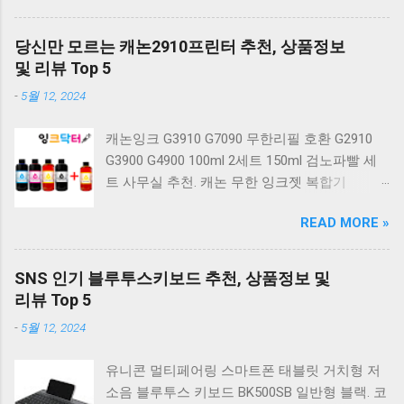
밍 유선키보드 갈축 일반형 레트로 베이지. 체리
키보드 G803000S TKL RGB 게이밍 텐키리스 기
당신만 모르는 캐논2910프린터 추천, 상품정보
계식 키보드 4종 축 선택 저소음적축 블랙. 체리
및 리뷰 Top 5
키보드 G803000S TKL 게이밍 텐키리스 기계식
-
5월 12, 2024
키보드 4종 축 선택 적축 화이트. 앱코 레트로 기
계식 게이밍 키보드 적축 K517 일반형 레트로
캐논잉크 G3910 G7090 무한리필 호환 G2910
베이지 K517 Retro. COX CK01 교체축 사이드
G3900 G4900 100ml 2세트 150ml 검노파빨 세
RGB 게이밍 기계식 키보드 네이비 CK01NV적축
트 사무실 추천. 캐논 무한 잉크젯 복합기
일반형. 체리키보드 XTRFY MX BOARD 3.1 RGB
G2910. 캐논 무한 무선 잉크젯 복합기 G3910. 캐
게이밍 기계식 키보드 24종 축 선택 적축 블랙.
READ MORE »
논 PIXMA G2910 잉크포함 정품 무한복합기 컬
COX 기계식 게이밍 키보드 갈축 그레이 화이트
러 잉크젯복합기 가정용프린터 상세정보참조.
CK01 TKL 텐키리스 기계식키보드 구매를 고려
캐논 G시리즈 프린터 정품 헤드 카트리지
하실 때, 추가 할인 혜택을 놓치지 마세요. 다양
SNS 인기 블루투스키보드 추천, 상품정보 및
G1900 G2900 G3900 G4900 G2910 G3910
한 할인 혜택과 빠른배송 혜택을 놓치지 않도록
리뷰 Top 5
G4910 무한리필잉크 칼라 1개. 잉크맨 GI990 호
먼저 확인해보세요. 추가할인 확인하기 상품 하
-
5월 12, 2024
환 무한잉크 캐논 프린터 G1900 G2900 G3900
나를 사더라도 종류도 많고, 가격도 다양해서 결
G4900 G1910 G2910 G2915 G3910 G3915
정이 많이 어려우시죠? 특히 기계식키보드 같은
유니콘 멀티페어링 스마트폰 태블릿 거치형 저
G4902 G4910 G4911 리필 잉크 1개 GI990
상품을 고를 때는 더 고민이 많을 수 밖에 없습
소음 블루투스 키보드 BK500SB 일반형 블랙. 코
500ml 4색세트. 캐논 빌트인 정품무한 복합기