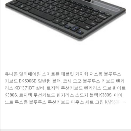
유니콘 멀티페어링 스마트폰 태블릿 거치형 저소음 블루투스
키보드 BK500SB 일반형 블랙. 코시 모모 블루투스 키보드 텐키
리스 KB1371BT 실버. 로지텍 무선키보드 텐키리스 도브 화이트
K380S. 로지텍 무선키보드 텐키리스 스모키 블랙 K380S. 아이
노트 무소음 블루투스 무선키보드 마우스 세트 크림 KM960RB
일반형. 오아 접이식 블루투스 키보드 OABTKBDA 퓨어 화이트.
코시 베이직 블루투스 키보드 KB1352BT 실버 텐키리스. 로지텍
무선키보드 텐키리스 더스티 로즈 K380S. 로이체 무선 키보드
마우스 세트 RX3100 블랙. 큐센 멤브레인 무선 키보드 블랙