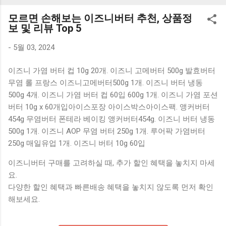
K1000 일반형 블루투스키보드 구매를 고려하실 때, 추가 할인
모르면 손해보는 이즈니버터 추천, 상품정
혜택을 놓치지 마세요. 다양한 할인 혜택과 빠른배송 혜택을 놓
보 및 리뷰 Top 5
치지 않도록 먼저 확인해보세요. 추가할인 확인하기 상품 하나
를 사더라도 종류도 많고, 가격도 다양해서 결정이 많이 어려우
-
5월 03, 2024
시죠? 특히 블루투스키보드 같은 상품을 고를 때는 더 고민이
이즈니 가염 버터 컵 10g 20개. 이즈니 고메버터 500g 발효버터
많을 수 밖에 없습니다. 다양한 상품들을 상세스펙 과 가격 을
무염 롤 프랑스 이즈니고메버터500g 1개. 이즈니 버터 냉동
꼼꼼히 비교해서 구매하실 수 있도록 순위 추천 해드릴게요. 특
500g 4개. 이즈니 가염 버터 컵 60입 600g 1개. 이즈니 가염 포션
가상품 보러가기 추천상품 Best 유니콘 멀티페어링 스마트폰
버터 10g x 60개입아이스포장 아이스박스아이스팩. 앵커버터
태블릿 거치형 저소음 블루투스 키보드, BK-500SB, 일반형, 블
454g 무염버터 폰테라 베이킹 앵커버터454g. 이즈니 버터 냉동
랙 유니콘 멀티페어링 스마트폰 태...
500g 1개. 이즈니 AOP 무염 버터 250g 1개. 루어팍 가염버터
250g 매일유업 1개. 이즈니 버터 10g 60입
이즈니버터 구매를 고려하실 때, 추가 할인 혜택을 놓치지 마세
요.
다양한 할인 혜택과 빠른배송 혜택을 놓치지 않도록 먼저 확인
해보세요.