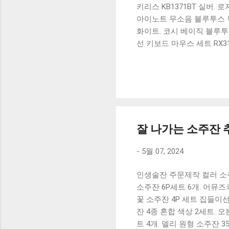
키리스 KB1371BT 실버.
아이노트 무소음 블루투스 무
화이트. 코시 베이직 블루투스
선 키보드 마우스 세트 RX3
가 할인 혜택을 놓치지 마
상품 하나를 사더라도 종류
더 고민이 많을 수 밖에 없
드릴게요. 특가상품 보러가기
500SB, 일반형, 블랙 유니
잘 나가는 소주잔 추
-
5월 07, 2024
인생술잔 주문제작 컬러 소
소주잔 6P세트 6개. 어뮤즈
꽃 소주잔 4P 세트 집들이선
잔 4종 혼합 색상 2세트. 
트 4개. 델리 원형 소주잔 35