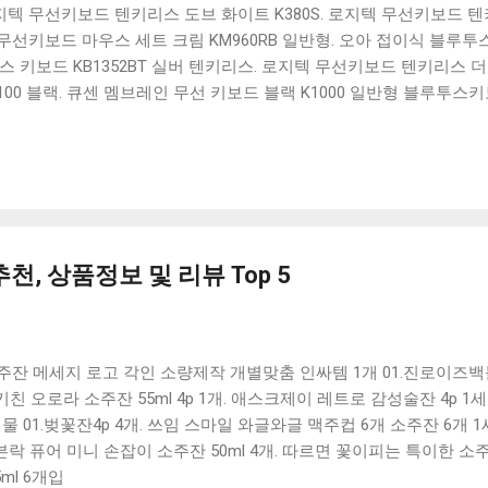
 로지텍 무선키보드 텐키리스 도브 화이트 K380S. 로지텍 무선키보드 텐키
선키보드 마우스 세트 크림 KM960RB 일반형. 오아 접이식 블루투스 
 키보드 KB1352BT 실버 텐키리스. 로지텍 무선키보드 텐키리스 더스
100 블랙. 큐센 멤브레인 무선 키보드 블랙 K1000 일반형 블루투스
세요. 다양한 할인 혜택과 빠른배송 혜택을 놓치지 않도록 먼저 확인
도 많고, 가격도 다양해서 결정이 많이 어려우시죠? 특히 블루투스키
습니다. 다양한 상품들을 상세스펙 과 가격 을 꼼꼼히 비교해서 구매하
 추천상품 Best 유니콘 멀티페어링 스마트폰 태블릿 거치형 저소음 
콘 멀티페어링 스마트폰 태...
천, 상품정보 및 리뷰 Top 5
주잔 메세지 로고 각인 소량제작 개별맞춤 인싸템 1개 01.진로이즈
키친 오로라 소주잔 55ml 4p 1개. 애스크제이 레트로 감성술잔 4p 
물 01.벚꽃잔4p 4개. 쓰임 스마일 와글와글 맥주컵 6개 소주잔 6개 
오븐락 퓨어 미니 손잡이 소주잔 50ml 4개. 따르면 꽃이피는 특이한 소
ml 6개입