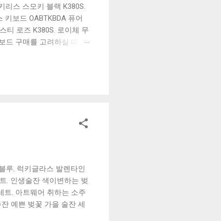
리스 스모키 블랙 K380S.
키보드 OABTKBDA 퓨어
티 로즈 K380S. 로이체 무
키보드 구매를 고려하실 때, 추
해보세요. 추가할인 확인하기
보드 같은 상품을 고를 때는
실 수 있도록 순위 추천 해
블루투스 키보드, BK-
백블루. 럭키글라스 발렌타인
1세트. 인생술잔 색이변하는 벚
1세트. 아트웨어 취하는 소주
주잔 예쁜 벚꽃 가을 술잔 세