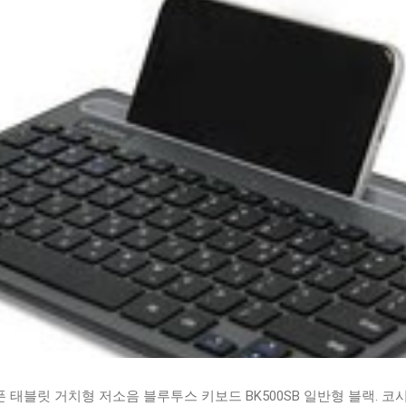
태블릿 거치형 저소음 블루투스 키보드 BK500SB 일반형 블랙. 코