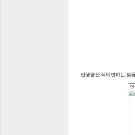
인생술잔 색이변하는 벚꽃 소
인