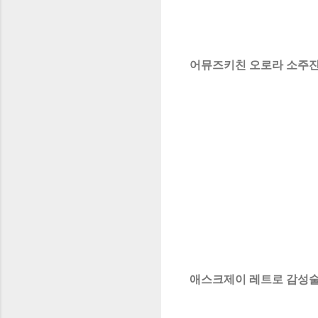
어뮤즈키친 오로라 소주잔 55
애스크제이 레트로 감성술잔