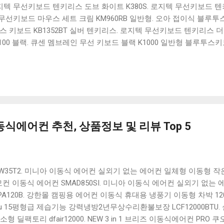
 로지텍 무선키보드 텐키리스 도브 화이트 K380S. 로지텍 무선키보드 텐키
선키보드 마우스 세트 크림 KM960RB 일반형. 오아 접이식 블루투스 
 키보드 KB1352BT 실버 텐키리스. 로지텍 무선키보드 텐키리스 더스
100 블랙. 큐센 멤브레인 무선 키보드 블랙 K1000 일반형 블루투스
세요. 다양한 할인 혜택과 빠른배송 혜택을 놓치지 않도록 먼저 확인
도 많고, 가격도 다양해서 결정이 많이 어려우시죠? 특히 블루투스키
습니다. 다양한 상품들을 상세스펙 과 가격 을 꼼꼼히 비교해서 구매하
 추천상품 Best 유니콘 멀티페어링 스마트폰 태블릿 거치형 저소음 
콘 멀티페어링 스마트폰 태...
식에어컨 추천, 상품정보 및 리뷰 Top 5
W35T2. 미니아 이동식 에어컨 실외기 없는 에어컨 일체형 이동형 작
리모컨 이동식 에어컨 SMAD850SI. 미니아 이동식 에어컨 실외기 없
A120B. 강한몰 캠핑용 에어컨 이동식 휴대용 냉풍기 이동형 차박 1
tu 15평형급 제습기능 강력냉방2년무상수리환불보장 LCF12000BTU
 딜팩토리 dfair12000. NEW 3 in 1 브리즈 이동식에어컨 PRO 