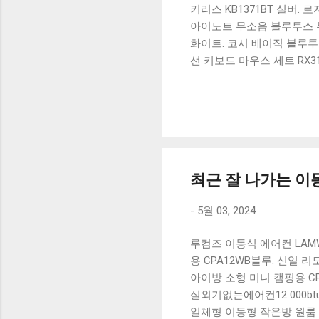
키리스 KB1371BT 실버.
아이노트 무소음 블루투스 무
화이트. 코시 베이직 블루투스
선 키보드 마우스 세트 RX3
가 할인 혜택을 놓치지 마
상품 하나를 사더라도 종류
더 고민이 많을 수 밖에 없
드릴게요. 특가상품 보러가기
500SB, 일반형, 블랙 유니
최근 잘 나가는 이동
-
5월 03, 2024
루컴즈 이동식 에어컨 LAM
용 CPA12WB블루. 신일 
아이방 소형 미니 캠핑용 CP
실외기없는에어컨12 000b
일체형 이동형 작은방 원룸 소형