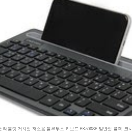
태블릿 거치형 저소음 블루투스 키보드 BK500SB 일반형 블랙. 코