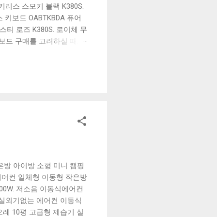
리스 스모키 블랙 K380S.
키보드 OABTKBDA 퓨어
티 로즈 K380S. 로이체 무
키보드 구매를 고려하실 때, 추
해보세요. 추가할인 확인하기
보드 같은 상품을 고를 때는
실 수 있도록 순위 추천 해
블루투스 키보드, BK-
은방 아이방 소형 미니 캠핑
는 에어컨 일체형 이동형 작은방
200W. 저소음 이동식에어컨
. 실외기없는 에어컨 이동식
쿠오레 10평 고급형 제습기 실