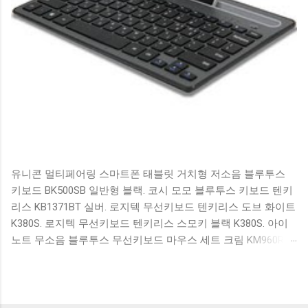
유니콘 멀티페어링 스마트폰 태블릿 거치형 저소음 블루투스
키보드 BK500SB 일반형 블랙. 코시 모모 블루투스 키보드 텐키
리스 KB1371BT 실버. 로지텍 무선키보드 텐키리스 도브 화이트
K380S. 로지텍 무선키보드 텐키리스 스모키 블랙 K380S. 아이
노트 무소음 블루투스 무선키보드 마우스 세트 크림 KM960RB
일반형. 오아 접이식 블루투스 키보드 OABTKBDA 퓨어 화이트.
코시 베이직 블루투스 키보드 KB1352BT 실버 텐키리스. 로지텍
무선키보드 텐키리스 더스티 로즈 K380S. 로이체 무선 키보드
마우스 세트 RX3100 블랙. 큐센 멤브레인 무선 키보드 블랙