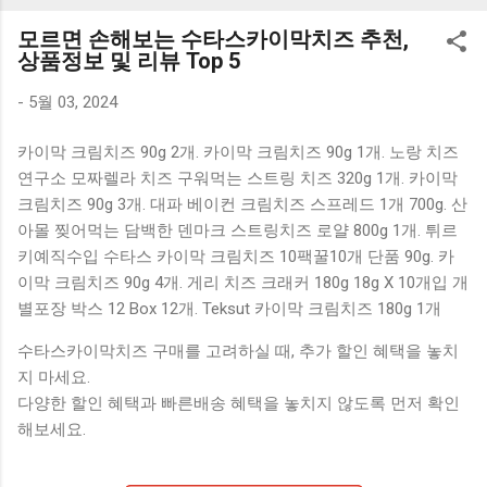
K1000 일반형 블루투스키보드 구매를 고려하실 때, 추가 할인
모르면 손해보는 수타스카이막치즈 추천,
혜택을 놓치지 마세요. 다양한 할인 혜택과 빠른배송 혜택을 놓
상품정보 및 리뷰 Top 5
치지 않도록 먼저 확인해보세요. 추가할인 확인하기 상품 하나
를 사더라도 종류도 많고, 가격도 다양해서 결정이 많이 어려우
-
5월 03, 2024
시죠? 특히 블루투스키보드 같은 상품을 고를 때는 더 고민이
카이막 크림치즈 90g 2개. 카이막 크림치즈 90g 1개. 노랑 치즈
많을 수 밖에 없습니다. 다양한 상품들을 상세스펙 과 가격 을
연구소 모짜렐라 치즈 구워먹는 스트링 치즈 320g 1개. 카이막
꼼꼼히 비교해서 구매하실 수 있도록 순위 추천 해드릴게요. 특
크림치즈 90g 3개. 대파 베이컨 크림치즈 스프레드 1개 700g. 산
가상품 보러가기 추천상품 Best 유니콘 멀티페어링 스마트폰
아몰 찢어먹는 담백한 덴마크 스트링치즈 로얄 800g 1개. 튀르
태블릿 거치형 저소음 블루투스 키보드, BK-500SB, 일반형, 블
키예직수입 수타스 카이막 크림치즈 10팩꿀10개 단품 90g. 카
랙 유니콘 멀티페어링 스마트폰 태...
이막 크림치즈 90g 4개. 게리 치즈 크래커 180g 18g X 10개입 개
별포장 박스 12 Box 12개. Teksut 카이막 크림치즈 180g 1개
수타스카이막치즈 구매를 고려하실 때, 추가 할인 혜택을 놓치
지 마세요.
다양한 할인 혜택과 빠른배송 혜택을 놓치지 않도록 먼저 확인
해보세요.