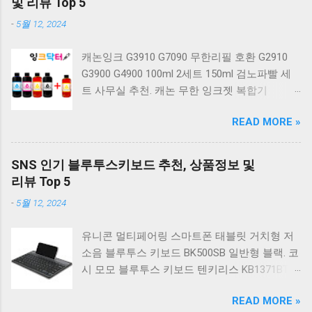
및 리뷰 Top 5
키보드 G803000S TKL 게이밍 텐키리스 기계식
-
5월 12, 2024
키보드 4종 축 선택 적축 화이트. 앱코 레트로 기
계식 게이밍 키보드 적축 K517 일반형 레트로
캐논잉크 G3910 G7090 무한리필 호환 G2910
베이지 K517 Retro. COX CK01 교체축 사이드
G3900 G4900 100ml 2세트 150ml 검노파빨 세
RGB 게이밍 기계식 키보드 네이비 CK01NV적축
트 사무실 추천. 캐논 무한 잉크젯 복합기
일반형. 체리키보드 XTRFY MX BOARD 3.1 RGB
G2910. 캐논 무한 무선 잉크젯 복합기 G3910. 캐
게이밍 기계식 키보드 24종 축 선택 적축 블랙.
READ MORE »
논 PIXMA G2910 잉크포함 정품 무한복합기 컬
COX 기계식 게이밍 키보드 갈축 그레이 화이트
러 잉크젯복합기 가정용프린터 상세정보참조.
CK01 TKL 텐키리스 기계식키보드 구매를 고려
캐논 G시리즈 프린터 정품 헤드 카트리지
하실 때, 추가 할인 혜택을 놓치지 마세요. 다양
SNS 인기 블루투스키보드 추천, 상품정보 및
G1900 G2900 G3900 G4900 G2910 G3910
한 할인 혜택과 빠른배송 혜택을 놓치지 않도록
리뷰 Top 5
G4910 무한리필잉크 칼라 1개. 잉크맨 GI990 호
먼저 확인해보세요. 추가할인 확인하기 상품 하
-
5월 12, 2024
환 무한잉크 캐논 프린터 G1900 G2900 G3900
나를 사더라도 종류도 많고, 가격도 다양해서 결
G4900 G1910 G2910 G2915 G3910 G3915
정이 많이 어려우시죠? 특히 기계식키보드 같은
유니콘 멀티페어링 스마트폰 태블릿 거치형 저
G4902 G4910 G4911 리필 잉크 1개 GI990
상품을 고를 때는 더 고민이 많을 수 밖에 없습
소음 블루투스 키보드 BK500SB 일반형 블랙. 코
500ml 4색세트. 캐논 빌트인 정품무한 복합기
니다. 다양한 상품들을 상세스펙 과 가격 을 꼼
시 모모 블루투스 키보드 텐키리스 KB1371BT
G2910 정품잉크 포함충전잉크4색 추가증정. 캐
꼼히 비교해서 구매하실 수 있도록 순위 추천 해
실버. 로지텍 무선키보드 텐키리스 도브 화이트
논 무한 잉크젯 복합기 G4910. 캐논 GI990 호환
드릴게요. 특가상품 보러가기 ...
READ MORE »
K380S. 로지텍 무선키보드 텐키리스 스모키 블
잉크 4색세트 G3910 G3900 G2900 G4900