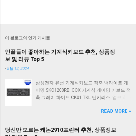
이 블로그의 인기 게시물
인플들이 좋아하는 기계식키보드 추천, 상품정
보 및 리뷰 Top 5
-
5월 12, 2024
삼성전자 유선 기계식키보드 적축 백라이트 게
이밍 SKC1200RB. COX 기계식 게이밍 키보드 적
축 그레이 화이트 CK01 TKL 텐키리스. 앱코 축
교환 레인보우 무빙 LED 기계식 키보드 청축 블
READ MORE »
랙 K560 일반형. 앱코 K517 레트로 기계식 게이
밍 유선키보드 갈축 일반형 레트로 베이지. 체리
키보드 G803000S TKL RGB 게이밍 텐키리스 기
당신만 모르는 캐논2910프린터 추천, 상품정보
계식 키보드 4종 축 선택 저소음적축 블랙. 체리