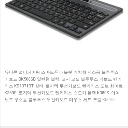
유니콘 멀티페어링 스마트폰 태블릿 거치형 저소음 블루투스
키보드 BK500SB 일반형 블랙. 코시 모모 블루투스 키보드 텐키
리스 KB1371BT 실버. 로지텍 무선키보드 텐키리스 도브 화이트
K380S. 로지텍 무선키보드 텐키리스 스모키 블랙 K380S. 아이
노트 무소음 블루투스 무선키보드 마우스 세트 크림 KM960RB
일반형. 오아 접이식 블루투스 키보드 OABTKBDA 퓨어 화이트.
코시 베이직 블루투스 키보드 KB1352BT 실버 텐키리스. 로지텍
무선키보드 텐키리스 더스티 로즈 K380S. 로이체 무선 키보드
마우스 세트 RX3100 블랙. 큐센 멤브레인 무선 키보드 블랙