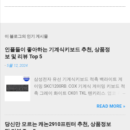
이 블로그의 인기 게시물
인플들이 좋아하는 기계식키보드 추천, 상품정
보 및 리뷰 Top 5
-
5월 12, 2024
삼성전자 유선 기계식키보드 적축 백라이트 게
이밍 SKC1200RB. COX 기계식 게이밍 키보드 적
축 그레이 화이트 CK01 TKL 텐키리스. 앱코 축
교환 레인보우 무빙 LED 기계식 키보드 청축 블
READ MORE »
랙 K560 일반형. 앱코 K517 레트로 기계식 게이
밍 유선키보드 갈축 일반형 레트로 베이지. 체리
키보드 G803000S TKL RGB 게이밍 텐키리스 기
당신만 모르는 캐논2910프린터 추천, 상품정보
계식 키보드 4종 축 선택 저소음적축 블랙. 체리