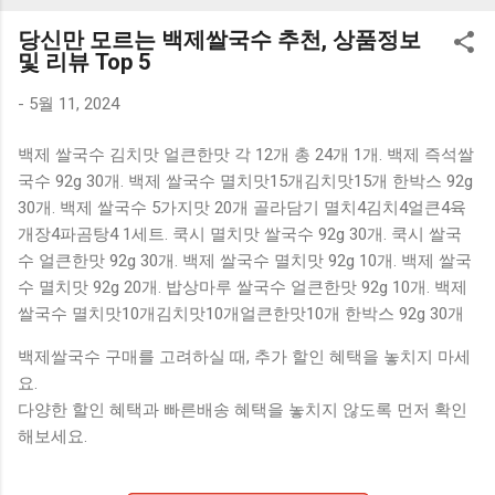
K1000 일반형 블루투스키보드 구매를 고려하실 때, 추가 할인
당신만 모르는 백제쌀국수 추천, 상품정보
혜택을 놓치지 마세요. 다양한 할인 혜택과 빠른배송 혜택을 놓
및 리뷰 Top 5
치지 않도록 먼저 확인해보세요. 추가할인 확인하기 상품 하나
를 사더라도 종류도 많고, 가격도 다양해서 결정이 많이 어려우
-
5월 11, 2024
시죠? 특히 블루투스키보드 같은 상품을 고를 때는 더 고민이
백제 쌀국수 김치맛 얼큰한맛 각 12개 총 24개 1개. 백제 즉석쌀
많을 수 밖에 없습니다. 다양한 상품들을 상세스펙 과 가격 을
국수 92g 30개. 백제 쌀국수 멸치맛15개김치맛15개 한박스 92g
꼼꼼히 비교해서 구매하실 수 있도록 순위 추천 해드릴게요. 특
30개. 백제 쌀국수 5가지맛 20개 골라담기 멸치4김치4얼큰4육
가상품 보러가기 추천상품 Best 유니콘 멀티페어링 스마트폰
개장4파곰탕4 1세트. 쿡시 멸치맛 쌀국수 92g 30개. 쿡시 쌀국
태블릿 거치형 저소음 블루투스 키보드, BK-500SB, 일반형, 블
수 얼큰한맛 92g 30개. 백제 쌀국수 멸치맛 92g 10개. 백제 쌀국
랙 유니콘 멀티페어링 스마트폰 태...
수 멸치맛 92g 20개. 밥상마루 쌀국수 얼큰한맛 92g 10개. 백제
쌀국수 멸치맛10개김치맛10개얼큰한맛10개 한박스 92g 30개
백제쌀국수 구매를 고려하실 때, 추가 할인 혜택을 놓치지 마세
요.
다양한 할인 혜택과 빠른배송 혜택을 놓치지 않도록 먼저 확인
해보세요.