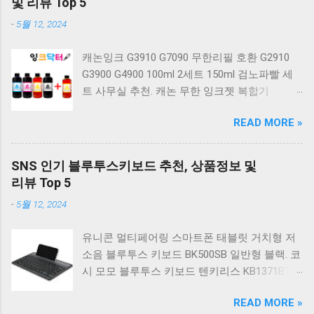
및 리뷰 Top 5
키보드 G803000S TKL 게이밍 텐키리스 기계식
-
5월 12, 2024
키보드 4종 축 선택 적축 화이트. 앱코 레트로 기
계식 게이밍 키보드 적축 K517 일반형 레트로
캐논잉크 G3910 G7090 무한리필 호환 G2910
베이지 K517 Retro. COX CK01 교체축 사이드
G3900 G4900 100ml 2세트 150ml 검노파빨 세
RGB 게이밍 기계식 키보드 네이비 CK01NV적축
트 사무실 추천. 캐논 무한 잉크젯 복합기
일반형. 체리키보드 XTRFY MX BOARD 3.1 RGB
G2910. 캐논 무한 무선 잉크젯 복합기 G3910. 캐
게이밍 기계식 키보드 24종 축 선택 적축 블랙.
READ MORE »
논 PIXMA G2910 잉크포함 정품 무한복합기 컬
COX 기계식 게이밍 키보드 갈축 그레이 화이트
러 잉크젯복합기 가정용프린터 상세정보참조.
CK01 TKL 텐키리스 기계식키보드 구매를 고려
캐논 G시리즈 프린터 정품 헤드 카트리지
하실 때, 추가 할인 혜택을 놓치지 마세요. 다양
SNS 인기 블루투스키보드 추천, 상품정보 및
G1900 G2900 G3900 G4900 G2910 G3910
한 할인 혜택과 빠른배송 혜택을 놓치지 않도록
리뷰 Top 5
G4910 무한리필잉크 칼라 1개. 잉크맨 GI990 호
먼저 확인해보세요. 추가할인 확인하기 상품 하
-
5월 12, 2024
환 무한잉크 캐논 프린터 G1900 G2900 G3900
나를 사더라도 종류도 많고, 가격도 다양해서 결
G4900 G1910 G2910 G2915 G3910 G3915
정이 많이 어려우시죠? 특히 기계식키보드 같은
유니콘 멀티페어링 스마트폰 태블릿 거치형 저
G4902 G4910 G4911 리필 잉크 1개 GI990
상품을 고를 때는 더 고민이 많을 수 밖에 없습
소음 블루투스 키보드 BK500SB 일반형 블랙. 코
500ml 4색세트. 캐논 빌트인 정품무한 복합기
니다. 다양한 상품들을 상세스펙 과 가격 을 꼼
시 모모 블루투스 키보드 텐키리스 KB1371BT
G2910 정품잉크 포함충전잉크4색 추가증정. 캐
꼼히 비교해서 구매하실 수 있도록 순위 추천 해
실버. 로지텍 무선키보드 텐키리스 도브 화이트
논 무한 잉크젯 복합기 G4910. 캐논 GI990 호환
드릴게요. 특가상품 보러가기 ...
READ MORE »
K380S. 로지텍 무선키보드 텐키리스 스모키 블
잉크 4색세트 G3910 G3900 G2900 G4900