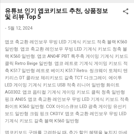
K1000 일반형 블루투스키보드 구매를 고려하실 때, 추가 할인
유튜브 인기 앱코키보드 추천, 상품정보
혜택을 놓치지 마세요. 다양한 할인 혜택과 빠른배송 혜택을 놓
및 리뷰 Top 5
치지 않도록 먼저 확인해보세요. 추가할인 확인하기 상품 하나
를 사더라도 종류도 많고, 가격도 다양해서 결정이 많이 어려우
-
5월 12, 2024
시죠? 특히 블루투스키보드 같은 상품을 고를 때는 더 고민이
앱코 축교환 레인보우 무빙 LED 기계식 키보드 적축 블랙 K560
많을 수 밖에 없습니다. 다양한 상품들을 상세스펙 과 가격 을
일반형. 앱코 축교환 레인보우 무빙 LED 기계식 키보드 청축 블
꼼꼼히 비교해서 구매하실 수 있도록 순위 추천 해드릴게요. 특
랙 K560 일반형. 앱코 AN04F PBT 특주축 게이밍 기계식 키보드
가상품 보러가기 추천상품 Best 유니콘 멀티페어링 스마트폰
클릭 Retro Beige 일반형. 앱코 레트로 기계식 게이밍 키보드 적
태블릿 거치형 저소음 블루투스 키보드, BK-500SB, 일반형, 블
축 K517 일반형 레트로 베이지 K517 Retro. 씽크웨이 토체티 텐
랙 유니콘 멀티페어링 스마트폰 태...
키리스 DT 콜라보 체리키보드 갈축 TCT 다크그레이. 에이투
LED 게이밍 기계식 키보드 USB 적축 리니어 일반형 화이트
AG0302. 앱코 옵티컬 기계식 게이밍 키보드 클릭 청축 일반형
핑크 AN05. 앱코 축교환 레인보우 무빙 LED 기계식 키보드 적축
화이트 K560 일반형. COX 아이스큐브 LED 광축 게이밍 유선키
보드 일반형 크림 핑크 CK01V. 앱코 축교환 레인보우 무빙 LED
기계식 키보드 갈축 블랙 K560 일반형
앱코키보드 구매를 고려하실 때, 추가 할인 혜택을 놓치지 마세