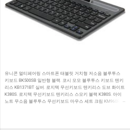
유니콘 멀티페어링 스마트폰 태블릿 거치형 저소음 블루투스
키보드 BK500SB 일반형 블랙. 코시 모모 블루투스 키보드 텐키
리스 KB1371BT 실버. 로지텍 무선키보드 텐키리스 도브 화이트
K380S. 로지텍 무선키보드 텐키리스 스모키 블랙 K380S. 아이
노트 무소음 블루투스 무선키보드 마우스 세트 크림 KM960RB
일반형. 오아 접이식 블루투스 키보드 OABTKBDA 퓨어 화이트.
코시 베이직 블루투스 키보드 KB1352BT 실버 텐키리스. 로지텍
무선키보드 텐키리스 더스티 로즈 K380S. 로이체 무선 키보드
마우스 세트 RX3100 블랙. 큐센 멤브레인 무선 키보드 블랙