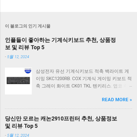
이 블로그의 인기 게시물
인플들이 좋아하는 기계식키보드 추천, 상품정
보 및 리뷰 Top 5
-
5월 12, 2024
삼성전자 유선 기계식키보드 적축 백라이트 게
이밍 SKC1200RB. COX 기계식 게이밍 키보드 적
축 그레이 화이트 CK01 TKL 텐키리스. 앱코 축
교환 레인보우 무빙 LED 기계식 키보드 청축 블
READ MORE »
랙 K560 일반형. 앱코 K517 레트로 기계식 게이
밍 유선키보드 갈축 일반형 레트로 베이지. 체리
키보드 G803000S TKL RGB 게이밍 텐키리스 기
당신만 모르는 캐논2910프린터 추천, 상품정보
계식 키보드 4종 축 선택 저소음적축 블랙. 체리
및 리뷰 Top 5
키보드 G803000S TKL 게이밍 텐키리스 기계식
-
5월 12, 2024