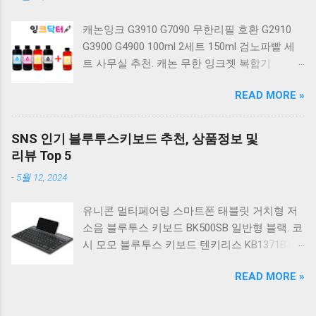
키보드 4종 축 선택 적축 화이트. 앱코 레트로 기
계식 게이밍 키보드 적축 K517 일반형 레트로
캐논잉크 G3910 G7090 무한리필 호환 G2910
베이지 K517 Retro. COX CK01 교체축 사이드
G3900 G4900 100ml 2세트 150ml 검노파빨 세
RGB 게이밍 기계식 키보드 네이비 CK01NV적축
트 사무실 추천. 캐논 무한 잉크젯 복합기
일반형. 체리키보드 XTRFY MX BOARD 3.1 RGB
G2910. 캐논 무한 무선 잉크젯 복합기 G3910. 캐
게이밍 기계식 키보드 24종 축 선택 적축 블랙.
READ MORE »
논 PIXMA G2910 잉크포함 정품 무한복합기 컬
COX 기계식 게이밍 키보드 갈축 그레이 화이트
러 잉크젯복합기 가정용프린터 상세정보참조.
CK01 TKL 텐키리스 기계식키보드 구매를 고려
캐논 G시리즈 프린터 정품 헤드 카트리지
하실 때, 추가 할인 혜택을 놓치지 마세요. 다양
SNS 인기 블루투스키보드 추천, 상품정보 및
G1900 G2900 G3900 G4900 G2910 G3910
한 할인 혜택과 빠른배송 혜택을 놓치지 않도록
리뷰 Top 5
G4910 무한리필잉크 칼라 1개. 잉크맨 GI990 호
먼저 확인해보세요. 추가할인 확인하기 상품 하
-
5월 12, 2024
환 무한잉크 캐논 프린터 G1900 G2900 G3900
나를 사더라도 종류도 많고, 가격도 다양해서 결
G4900 G1910 G2910 G2915 G3910 G3915
정이 많이 어려우시죠? 특히 기계식키보드 같은
유니콘 멀티페어링 스마트폰 태블릿 거치형 저
G4902 G4910 G4911 리필 잉크 1개 GI990
상품을 고를 때는 더 고민이 많을 수 밖에 없습
소음 블루투스 키보드 BK500SB 일반형 블랙. 코
500ml 4색세트. 캐논 빌트인 정품무한 복합기
니다. 다양한 상품들을 상세스펙 과 가격 을 꼼
시 모모 블루투스 키보드 텐키리스 KB1371BT
G2910 정품잉크 포함충전잉크4색 추가증정. 캐
꼼히 비교해서 구매하실 수 있도록 순위 추천 해
실버. 로지텍 무선키보드 텐키리스 도브 화이트
논 무한 잉크젯 복합기 G4910. 캐논 GI990 호환
드릴게요. 특가상품 보러가기 ...
READ MORE »
K380S. 로지텍 무선키보드 텐키리스 스모키 블
잉크 4색세트 G3910 G3900 G2900 G4900
랙 K380S. 아이노트 무소음 블루투스 무선키보
G2910 G3915 G3100 G1900 G4902 G4910
드 마우스 세트 크림 KM960RB 일반형. 오아 접