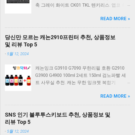
축 그레이 화이트 CK01 TKL 텐키리스. 앱코 축
교환 레인보우 무빙 LED 기계식 키보드 청축 블
READ MORE »
랙 K560 일반형. 앱코 K517 레트로 기계식 게이
밍 유선키보드 갈축 일반형 레트로 베이지. 체리
키보드 G803000S TKL RGB 게이밍 텐키리스 기
당신만 모르는 캐논2910프린터 추천, 상품정보
계식 키보드 4종 축 선택 저소음적축 블랙. 체리
및 리뷰 Top 5
키보드 G803000S TKL 게이밍 텐키리스 기계식
-
5월 12, 2024
키보드 4종 축 선택 적축 화이트. 앱코 레트로 기
계식 게이밍 키보드 적축 K517 일반형 레트로
캐논잉크 G3910 G7090 무한리필 호환 G2910
베이지 K517 Retro. COX CK01 교체축 사이드
G3900 G4900 100ml 2세트 150ml 검노파빨 세
RGB 게이밍 기계식 키보드 네이비 CK01NV적축
트 사무실 추천. 캐논 무한 잉크젯 복합기
일반형. 체리키보드 XTRFY MX BOARD 3.1 RGB
G2910. 캐논 무한 무선 잉크젯 복합기 G3910. 캐
게이밍 기계식 키보드 24종 축 선택 적축 블랙.
READ MORE »
논 PIXMA G2910 잉크포함 정품 무한복합기 컬
COX 기계식 게이밍 키보드 갈축 그레이 화이트
러 잉크젯복합기 가정용프린터 상세정보참조.
CK01 TKL 텐키리스 기계식키보드 구매를 고려
캐논 G시리즈 프린터 정품 헤드 카트리지
하실 때, 추가 할인 혜택을 놓치지 마세요. 다양
SNS 인기 블루투스키보드 추천, 상품정보 및
G1900 G2900 G3900 G4900 G2910 G3910
한 할인 혜택과 빠른배송 혜택을 놓치지 않도록
리뷰 Top 5
G4910 무한리필잉크 칼라 1개. 잉크맨 GI990 호
먼저 확인해보세요. 추가할인 확인하기 상품 하
-
5월 12, 2024
환 무한잉크 캐논 프린터 G1900 G2900 G3900