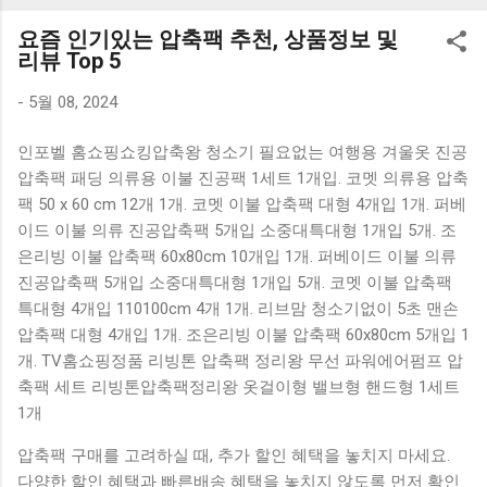
K1000 일반형 블루투스키보드 구매를 고려하실 때, 추가 할인
요즘 인기있는 압축팩 추천, 상품정보 및
혜택을 놓치지 마세요. 다양한 할인 혜택과 빠른배송 혜택을 놓
리뷰 Top 5
치지 않도록 먼저 확인해보세요. 추가할인 확인하기 상품 하나
를 사더라도 종류도 많고, 가격도 다양해서 결정이 많이 어려우
-
5월 08, 2024
시죠? 특히 블루투스키보드 같은 상품을 고를 때는 더 고민이
인포벨 홈쇼핑쇼킹압축왕 청소기 필요없는 여행용 겨울옷 진공
많을 수 밖에 없습니다. 다양한 상품들을 상세스펙 과 가격 을
압축팩 패딩 의류용 이불 진공팩 1세트 1개입. 코멧 의류용 압축
꼼꼼히 비교해서 구매하실 수 있도록 순위 추천 해드릴게요. 특
팩 50 x 60 cm 12개 1개. 코멧 이불 압축팩 대형 4개입 1개. 퍼베
가상품 보러가기 추천상품 Best 유니콘 멀티페어링 스마트폰
이드 이불 의류 진공압축팩 5개입 소중대특대형 1개입 5개. 조
태블릿 거치형 저소음 블루투스 키보드, BK-500SB, 일반형, 블
은리빙 이불 압축팩 60x80cm 10개입 1개. 퍼베이드 이불 의류
랙 유니콘 멀티페어링 스마트폰 태...
진공압축팩 5개입 소중대특대형 1개입 5개. 코멧 이불 압축팩
특대형 4개입 110100cm 4개 1개. 리브맘 청소기없이 5초 맨손
압축팩 대형 4개입 1개. 조은리빙 이불 압축팩 60x80cm 5개입 1
개. TV홈쇼핑정품 리빙톤 압축팩 정리왕 무선 파워에어펌프 압
축팩 세트 리빙톤압축팩정리왕 옷걸이형 밸브형 핸드형 1세트
1개
압축팩 구매를 고려하실 때, 추가 할인 혜택을 놓치지 마세요.
다양한 할인 혜택과 빠른배송 혜택을 놓치지 않도록 먼저 확인