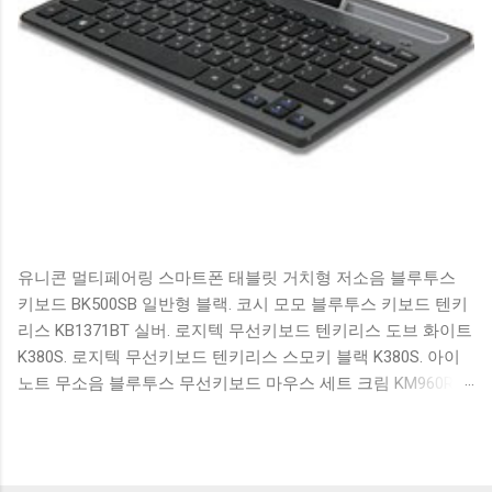
유니콘 멀티페어링 스마트폰 태블릿 거치형 저소음 블루투스
키보드 BK500SB 일반형 블랙. 코시 모모 블루투스 키보드 텐키
리스 KB1371BT 실버. 로지텍 무선키보드 텐키리스 도브 화이트
K380S. 로지텍 무선키보드 텐키리스 스모키 블랙 K380S. 아이
노트 무소음 블루투스 무선키보드 마우스 세트 크림 KM960RB
일반형. 오아 접이식 블루투스 키보드 OABTKBDA 퓨어 화이트.
코시 베이직 블루투스 키보드 KB1352BT 실버 텐키리스. 로지텍
무선키보드 텐키리스 더스티 로즈 K380S. 로이체 무선 키보드
마우스 세트 RX3100 블랙. 큐센 멤브레인 무선 키보드 블랙