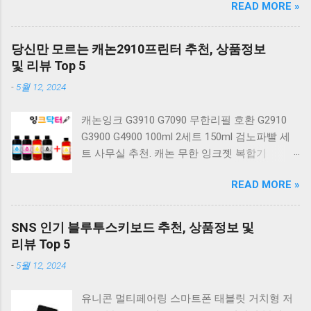
READ MORE »
랙 K560 일반형. 앱코 K517 레트로 기계식 게이
밍 유선키보드 갈축 일반형 레트로 베이지. 체리
키보드 G803000S TKL RGB 게이밍 텐키리스 기
당신만 모르는 캐논2910프린터 추천, 상품정보
계식 키보드 4종 축 선택 저소음적축 블랙. 체리
및 리뷰 Top 5
키보드 G803000S TKL 게이밍 텐키리스 기계식
-
5월 12, 2024
키보드 4종 축 선택 적축 화이트. 앱코 레트로 기
계식 게이밍 키보드 적축 K517 일반형 레트로
캐논잉크 G3910 G7090 무한리필 호환 G2910
베이지 K517 Retro. COX CK01 교체축 사이드
G3900 G4900 100ml 2세트 150ml 검노파빨 세
RGB 게이밍 기계식 키보드 네이비 CK01NV적축
트 사무실 추천. 캐논 무한 잉크젯 복합기
일반형. 체리키보드 XTRFY MX BOARD 3.1 RGB
G2910. 캐논 무한 무선 잉크젯 복합기 G3910. 캐
게이밍 기계식 키보드 24종 축 선택 적축 블랙.
READ MORE »
논 PIXMA G2910 잉크포함 정품 무한복합기 컬
COX 기계식 게이밍 키보드 갈축 그레이 화이트
러 잉크젯복합기 가정용프린터 상세정보참조.
CK01 TKL 텐키리스 기계식키보드 구매를 고려
캐논 G시리즈 프린터 정품 헤드 카트리지
하실 때, 추가 할인 혜택을 놓치지 마세요. 다양
SNS 인기 블루투스키보드 추천, 상품정보 및
G1900 G2900 G3900 G4900 G2910 G3910
한 할인 혜택과 빠른배송 혜택을 놓치지 않도록
리뷰 Top 5
G4910 무한리필잉크 칼라 1개. 잉크맨 GI990 호
먼저 확인해보세요. 추가할인 확인하기 상품 하
-
5월 12, 2024
환 무한잉크 캐논 프린터 G1900 G2900 G3900
나를 사더라도 종류도 많고, 가격도 다양해서 결
G4900 G1910 G2910 G2915 G3910 G3915
정이 많이 어려우시죠? 특히 기계식키보드 같은
유니콘 멀티페어링 스마트폰 태블릿 거치형 저
G4902 G4910 G4911 리필 잉크 1개 GI990
상품을 고를 때는 더 고민이 많을 수 밖에 없습