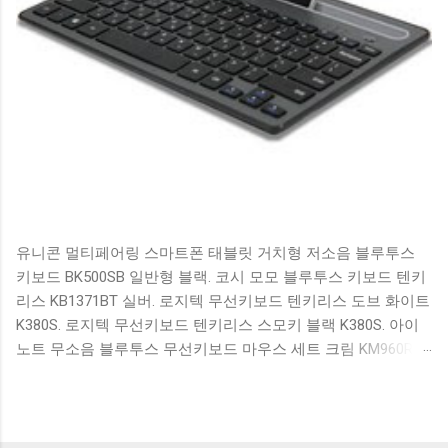
유니콘 멀티페어링 스마트폰 태블릿 거치형 저소음 블루투스
키보드 BK500SB 일반형 블랙. 코시 모모 블루투스 키보드 텐키
리스 KB1371BT 실버. 로지텍 무선키보드 텐키리스 도브 화이트
K380S. 로지텍 무선키보드 텐키리스 스모키 블랙 K380S. 아이
노트 무소음 블루투스 무선키보드 마우스 세트 크림 KM960RB
일반형. 오아 접이식 블루투스 키보드 OABTKBDA 퓨어 화이트.
코시 베이직 블루투스 키보드 KB1352BT 실버 텐키리스. 로지텍
무선키보드 텐키리스 더스티 로즈 K380S. 로이체 무선 키보드
마우스 세트 RX3100 블랙. 큐센 멤브레인 무선 키보드 블랙