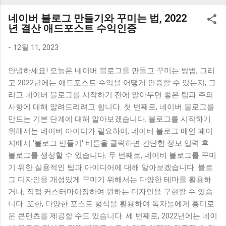
K1000 일반형 블루투스키보드 구매를 고려하실 때, 추가 할인
네이버 블로그 만들기와 꾸미는 법, 2022
혜택을 놓치지 마세요. 다양한 할인 혜택과 빠른배송 혜택을 놓
년 결산 애드포스트 수익인증
치지 않도록 먼저 확인해보세요. 추가할인 확인하기 상품 하나
를 사더라도 종류도 많고, 가격도 다양해서 결정이 많이 어려우
-
12월 11, 2023
시죠? 특히 블루투스키보드 같은 상품을 고를 때는 더 고민이
안녕하세요! 오늘은 네이버 블로그를 만들고 꾸미는 방법, 그리
많을 수 밖에 없습니다. 다양한 상품들을 상세스펙 과 가격 을
고 2022년에는 애드포스트 수익을 어떻게 인증할 수 있는지, 그
꼼꼼히 비교해서 구매하실 수 있도록 순위 추천 해드릴게요. 특
리고 네이버 블로그를 시작하기 전에 알아두면 좋은 팁과 주의
가상품 보러가기 추천상품 Best 유니콘 멀티페어링 스마트폰
사항에 대해 알려드리려고 합니다. 첫 번째로, 네이버 블로그를
태블릿 거치형 저소음 블루투스 키보드, BK-500SB, 일반형, 블
만드는 기본 단계에 대해 알아보겠습니다. 블로그를 시작하기
랙 유니콘 멀티페어링 스마트폰 태...
위해서는 네이버 아이디가 필요하며, 네이버 블로그 메인 페이
지에서 '블로그 만들기' 버튼을 클릭하면 간단한 정보 입력 후
블로그를 생성할 수 있습니다. 두 번째로, 네이버 블로그를 꾸미
기 위한 실용적인 팁과 아이디어에 대해 알아보겠습니다. 블로
그 디자인을 개성있게 꾸미기 위해서는 다양한 테마를 활용하
거나, 직접 커스터마이징하여 원하는 디자인을 구현할 수 있습
니다. 또한, 다양한 포스트 형식을 활용하여 독자들에게 흥미로
운 콘텐츠를 제공할 수도 있습니다. 세 번째로, 2022년에는 네이